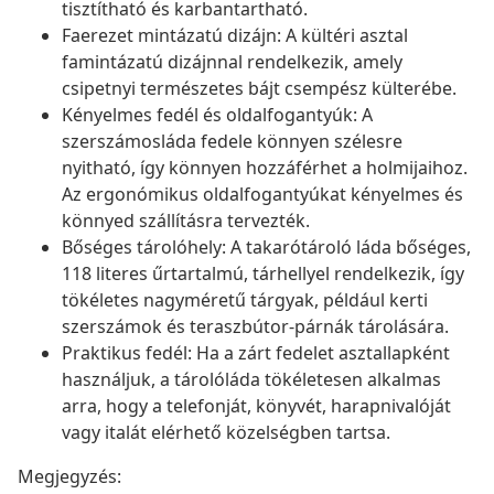
tisztítható és karbantartható.
Faerezet mintázatú dizájn: A kültéri asztal
famintázatú dizájnnal rendelkezik, amely
csipetnyi természetes bájt csempész külterébe.
Kényelmes fedél és oldalfogantyúk: A
szerszámosláda fedele könnyen szélesre
nyitható, így könnyen hozzáférhet a holmijaihoz.
Az ergonómikus oldalfogantyúkat kényelmes és
könnyed szállításra tervezték.
Bőséges tárolóhely: A takarótároló láda bőséges,
118 literes űrtartalmú, tárhellyel rendelkezik, így
tökéletes nagyméretű tárgyak, például kerti
szerszámok és teraszbútor-párnák tárolására.
Praktikus fedél: Ha a zárt fedelet asztallapként
használjuk, a tárolóláda tökéletesen alkalmas
arra, hogy a telefonját, könyvét, harapnivalóját
vagy italát elérhető közelségben tartsa.
Megjegyzés: