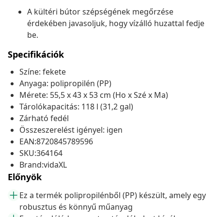
A kültéri bútor szépségének megőrzése
érdekében javasoljuk, hogy vízálló huzattal fedje
be.
Specifikációk
Színe: fekete
Anyaga: polipropilén (PP)
Mérete: 55,5 x 43 x 53 cm (Ho x Szé x Ma)
Tárolókapacitás: 118 l (31,2 gal)
Zárható fedél
Összeszerelést igényel: igen
EAN:8720845789596
SKU:364164
Brand:vidaXL
Előnyök
Ez a termék polipropilénből (PP) készült, amely egy
robusztus és könnyű műanyag