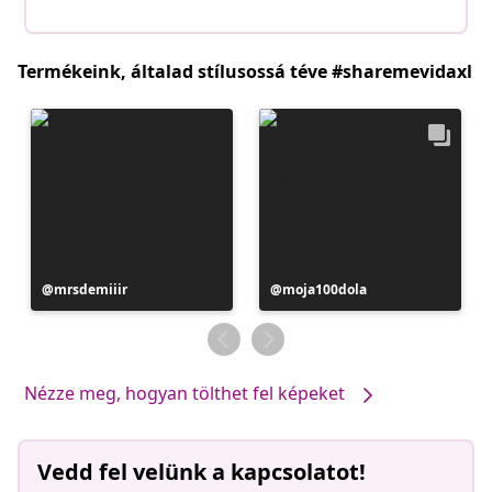
Termékeink, általad stílusossá téve #sharemevidaxl
Bejegyzés
mrsdemiiir
Bejegyzés
moja100dola
közzétevője
közzétevője
Nézze meg, hogyan tölthet fel képeket
Vedd fel velünk a kapcsolatot!