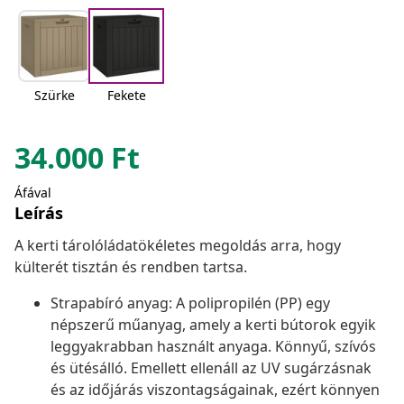
Szürke
Fekete
34.000
Ft
Áfával
Leírás
A kerti tárolóládatökéletes megoldás arra, hogy
külterét tisztán és rendben tartsa.
Strapabíró anyag: A polipropilén (PP) egy
népszerű műanyag, amely a kerti bútorok egyik
leggyakrabban használt anyaga. Könnyű, szívós
és ütésálló. Emellett ellenáll az UV sugárzásnak
és az időjárás viszontagságainak, ezért könnyen