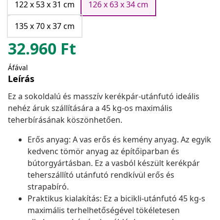
122 x 53 x 31 cm
126 x 63 x 34 cm
135 x 70 x 37 cm
32.960
Ft
Áfával
Leírás
Ez a sokoldalú és masszív kerékpár-utánfutó ideális
nehéz áruk szállítására a 45 kg-os maximális
teherbírásának köszönhetően.
Erős anyag: A vas erős és kemény anyag. Az egyik
kedvenc tömör anyag az építőiparban és
bútorgyártásban. Ez a vasból készült kerékpár
teherszállító utánfutó rendkívül erős és
strapabíró.
Praktikus kialakítás: Ez a bicikli-utánfutó 45 kg-s
maximális terhelhetőségével tökéletesen