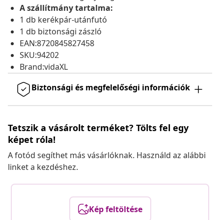
A szállítmány tartalma:
1 db kerékpár-utánfutó
1 db biztonsági zászló
EAN:8720845827458
SKU:94202
Brand:vidaXL
Biztonsági és megfelelőségi információk
Tetszik a vásárolt terméket? Tölts fel egy
képet róla!
A fotód segíthet más vásárlóknak. Használd az alábbi
linket a kezdéshez.
Kép feltöltése