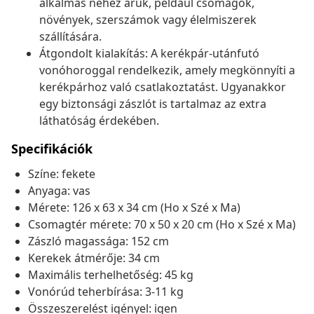
alkalmas nehéz áruk, például csomagok,
növények, szerszámok vagy élelmiszerek
szállítására.
Átgondolt kialakítás: A kerékpár-utánfutó
vonóhoroggal rendelkezik, amely megkönnyíti a
kerékpárhoz való csatlakoztatást. Ugyanakkor
egy biztonsági zászlót is tartalmaz az extra
láthatóság érdekében.
Specifikációk
Színe: fekete
Anyaga: vas
Mérete: 126 x 63 x 34 cm (Ho x Szé x Ma)
Csomagtér mérete: 70 x 50 x 20 cm (Ho x Szé x Ma)
Zászló magassága: 152 cm
Kerekek átmérője: 34 cm
Maximális terhelhetőség: 45 kg
Vonórúd teherbírása: 3-11 kg
Összeszerelést igényel: igen