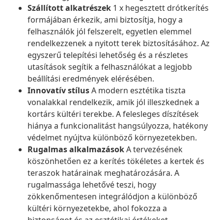
Szállított alkatrészek
1 x hegesztett drótkerítés
formájában érkezik, ami biztosítja, hogy a
felhasználók jól felszerelt, egyetlen elemmel
rendelkezzenek a nyitott terek biztosításához. Az
egyszerű telepítési lehetőség és a részletes
utasítások segítik a felhasználókat a legjobb
beállítási eredmények elérésében.
Innovatív stílus
A modern esztétika tiszta
vonalakkal rendelkezik, amik jól illeszkednek a
kortárs kültéri terekbe. A felesleges díszítések
hiánya a funkcionalitást hangsúlyozza, hatékony
védelmet nyújtva különböző környezetekben.
Rugalmas alkalmazások
A tervezésének
köszönhetően ez a kerítés tökéletes a kertek és
teraszok határainak meghatározására. A
rugalmassága lehetővé teszi, hogy
zökkenőmentesen integrálódjon a különböző
kültéri környezetekbe, ahol fokozza a