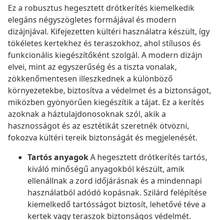
Ez a robusztus hegesztett drótkerítés kiemelkedik
elegáns négyszögletes formájával és modern
dizájnjával. Kifejezetten kültéri használatra készült, így
tökéletes kertekhez és teraszokhoz, ahol stílusos és
funkcionális kiegészítőként szolgál. A modern dizájn
elvei, mint az egyszerűség és a tiszta vonalak,
zökkenőmentesen illeszkednek a különböző
környezetekbe, biztosítva a védelmet és a biztonságot,
miközben gyönyörűen kiegészítik a tájat. Ez a kerítés
azoknak a háztulajdonosoknak szól, akik a
hasznosságot és az esztétikát szeretnék ötvözni,
fokozva kültéri tereik biztonságát és megjelenését.
Tartós anyagok
A hegesztett drótkerítés tartós,
kiváló minőségű anyagokból készült, amik
ellenállnak a zord időjárásnak és a mindennapi
használatból adódó kopásnak. Szilárd felépítése
kiemelkedő tartósságot biztosít, lehetővé téve a
kertek vagy teraszok biztonságos védelmét.