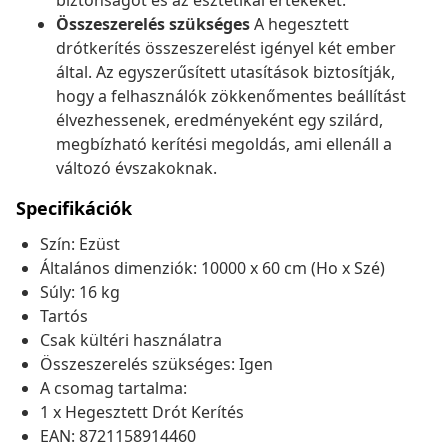
biztonságot és az esztétikai értékeket.
Összeszerelés szükséges
A hegesztett
drótkerítés összeszerelést igényel két ember
által. Az egyszerűsített utasítások biztosítják,
hogy a felhasználók zökkenőmentes beállítást
élvezhessenek, eredményeként egy szilárd,
megbízható kerítési megoldás, ami ellenáll a
változó évszakoknak.
Specifikációk
Szín: Ezüst
Általános dimenziók: 10000 x 60 cm (Ho x Szé)
Súly: 16 kg
Tartós
Csak kültéri használatra
Összeszerelés szükséges: Igen
A csomag tartalma:
1 x Hegesztett Drót Kerítés
EAN: 8721158914460