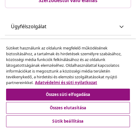
Szerződéstől való elállás
Ügyfélszolgálat
Üzlet
Sütiket használunk az oldalunk megfelelő működésének
biztosításához, a tartalmak és hirdetések személyre szabásához,
közösségi média funkciók felkínálásához és az oldalunk
vidaXL
látogatottságának elemzéséhez. Oldalhasználattal kapcsolatos
információkat is megosztunk a közösségi média területén
tevékenykedő, a hirdetési és elemzési szolgáltatásokat nyújtó
Fedezz fel többet
partnereinkkel.
Adatvédelmi és süti nyilatkozat
Összes süti elfogadása
Összes elutasítása
Sütik beállítása
© 2008-2026 vidaXL A www.vidaxl.hu a vidaXL Marketplace
Europe B.V. Weboldala