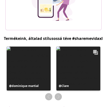
Termékeink, általad stílusossá téve #sharemevidaxl
Bejegyzés
dominique martial
Bejegyzés
Clare
közzétevője
közzétevője