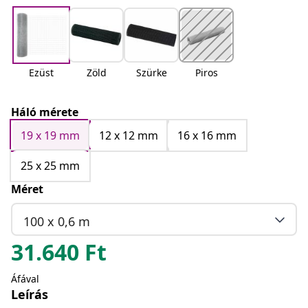
Ezüst
Zöld
Szürke
Piros
Háló mérete
19 x 19 mm
12 x 12 mm
16 x 16 mm
25 x 25 mm
Méret
100 x 0,6 m
31.640
Ft
Áfával
Leírás