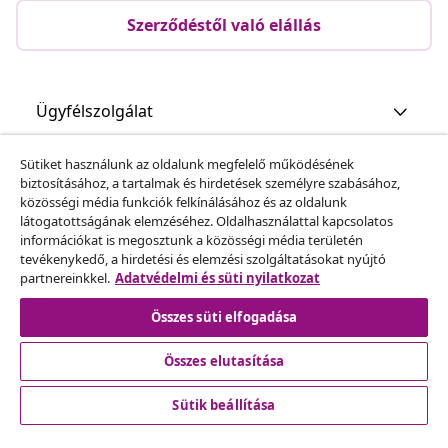
Szerződéstől való elállás
Ügyfélszolgálat
Sütiket használunk az oldalunk megfelelő működésének
Üzlet
biztosításához, a tartalmak és hirdetések személyre szabásához,
közösségi média funkciók felkínálásához és az oldalunk
látogatottságának elemzéséhez. Oldalhasználattal kapcsolatos
vidaXL
információkat is megosztunk a közösségi média területén
tevékenykedő, a hirdetési és elemzési szolgáltatásokat nyújtó
partnereinkkel.
Adatvédelmi és süti nyilatkozat
Fedezz fel többet
Összes süti elfogadása
Összes elutasítása
Sütik beállítása
© 2008-2026 vidaXL A www.vidaxl.hu a vidaXL Marketplace