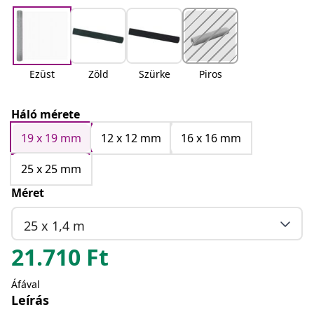
Ezüst
Zöld
Szürke
Piros
Háló mérete
19 x 19 mm
12 x 12 mm
16 x 16 mm
25 x 25 mm
Méret
25 x 1,4 m
21.710
Ft
Áfával
Leírás