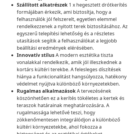
Szállított alkatrészek
1 x hegesztett drótkerítés
formájában érkezik, ami biztosítja, hogy a
felhasználók jól felszerelt, egyetlen elemmel
rendelkezzenek a nyitott terek biztosításához. Az
egyszerű telepítési lehetőség és a részletes
utasítások segítik a felhasználókat a legjobb
beállítási eredmények elérésében.
Innovatív stílus
A modern esztétika tiszta
vonalakkal rendelkezik, amik jól illeszkednek a
kortárs kültéri terekbe. A felesleges díszítések
hiánya a funkcionalitást hangsúlyozza, hatékony
védelmet nyújtva különböző környezetekben.
Rugalmas alkalmazások
A tervezésének
köszönhetően ez a kerítés tökéletes a kertek és
teraszok határainak meghatározására. A
rugalmassága lehetővé teszi, hogy
zökkenőmentesen integrálódjon a különböző
kültéri környezetekbe, ahol fokozza a