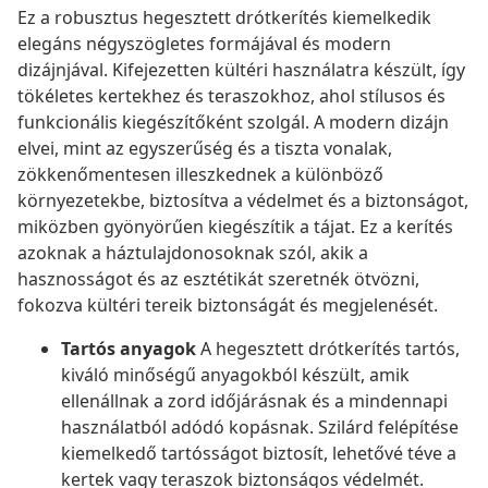
Ez a robusztus hegesztett drótkerítés kiemelkedik
elegáns négyszögletes formájával és modern
dizájnjával. Kifejezetten kültéri használatra készült, így
tökéletes kertekhez és teraszokhoz, ahol stílusos és
funkcionális kiegészítőként szolgál. A modern dizájn
elvei, mint az egyszerűség és a tiszta vonalak,
zökkenőmentesen illeszkednek a különböző
környezetekbe, biztosítva a védelmet és a biztonságot,
miközben gyönyörűen kiegészítik a tájat. Ez a kerítés
azoknak a háztulajdonosoknak szól, akik a
hasznosságot és az esztétikát szeretnék ötvözni,
fokozva kültéri tereik biztonságát és megjelenését.
Tartós anyagok
A hegesztett drótkerítés tartós,
kiváló minőségű anyagokból készült, amik
ellenállnak a zord időjárásnak és a mindennapi
használatból adódó kopásnak. Szilárd felépítése
kiemelkedő tartósságot biztosít, lehetővé téve a
kertek vagy teraszok biztonságos védelmét.