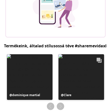
Termékeink, általad stílusossá téve #sharemevidaxl
Bejegyzés
dominique martial
Bejegyzés
Clare
közzétevője
közzétevője