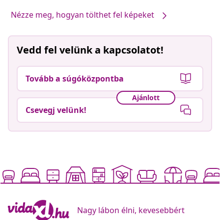
Nézze meg, hogyan tölthet fel képeket
Vedd fel velünk a kapcsolatot!
Tovább a súgóközpontba
Ajánlott
Csevegj velünk!
Nagy lábon élni, kevesebbért