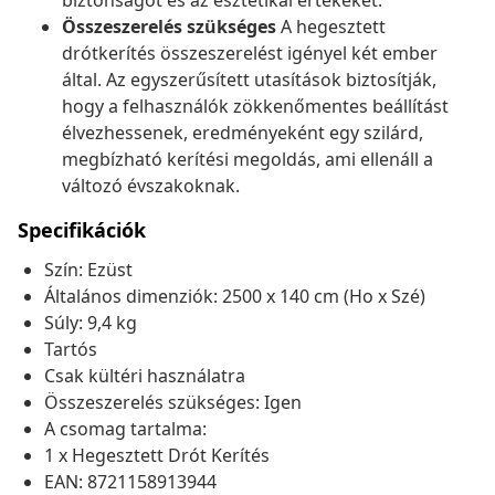
biztonságot és az esztétikai értékeket.
Összeszerelés szükséges
A hegesztett
drótkerítés összeszerelést igényel két ember
által. Az egyszerűsített utasítások biztosítják,
hogy a felhasználók zökkenőmentes beállítást
élvezhessenek, eredményeként egy szilárd,
megbízható kerítési megoldás, ami ellenáll a
változó évszakoknak.
Specifikációk
Szín: Ezüst
Általános dimenziók: 2500 x 140 cm (Ho x Szé)
Súly: 9,4 kg
Tartós
Csak kültéri használatra
Összeszerelés szükséges: Igen
A csomag tartalma:
1 x Hegesztett Drót Kerítés
EAN: 8721158913944