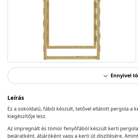
Ennyivel t
Leírás
Ez a sokoldalú, fából készült, tetővel ellátott pergola a 
kiegészítője lesz.
Az impregnált és tömör fenyőfából készült kerti pergola
bejáratként, átjáróként vagy a kerti út díszítésére. Amin