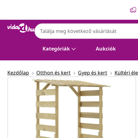
Előző
Következő
Kategóriák
Aukciók
Kezdőlap
Otthon és kert
Gyep és kert
Kültéri éle