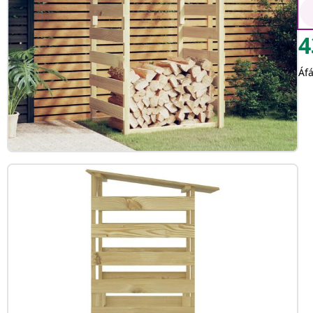
4
Áfá