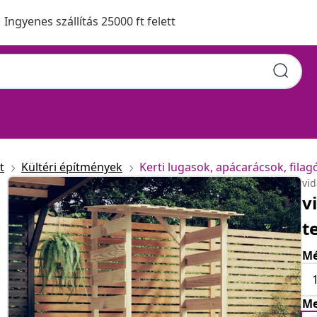
Ingyenes szállítás 25000 ft felett
t
Kültéri építmények
Kerti lugasok, apácarácsok, filag
vi
v
t
Mé
Me