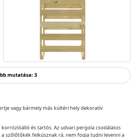
öbb mutatása: 3
kertje vagy bármely más kültéri hely dekoratív
 korrózióálló és tartós. Az udvari pergola csodálatos
t a szőlőtőkék felkúsznak rá, nem fogja tudni levenni a