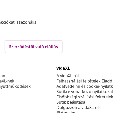
akciókat, szezonális
Szerződéstől való elállás
.
vidaXL
ram
A vidaXL-ről
daXL-nek
Felhasználási feltételek Eladó
gyüttműködések
Adatvédelmi és cookie-nyilat
Sütikre vonatkozó nyilatkoza
Elsőbbségi szállítási feltétele
Sütik beállítása
Dolgozzon a vidaXL-nél
Biztonsági