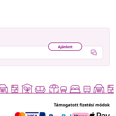
és
.miastem_
ője
Ajánlott
Támogatott fizetési módok