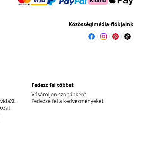
Közösségimédia-fiókjaink
Fedezz fel többet
Vásároljon szobánként
 vidaXL
Fedezze fel a kedvezményeket
kozat
t
k