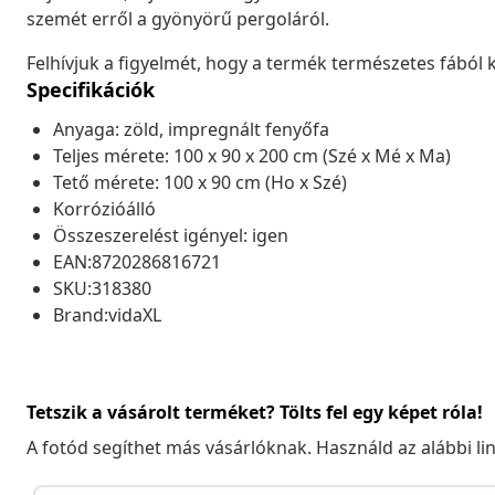
szemét erről a gyönyörű pergoláról.
Felhívjuk a figyelmét, hogy a termék természetes fából k
Specifikációk
Anyaga: zöld, impregnált fenyőfa
Teljes mérete: 100 x 90 x 200 cm (Szé x Mé x Ma)
Tető mérete: 100 x 90 cm (Ho x Szé)
Korrózióálló
Összeszerelést igényel: igen
EAN:8720286816721
SKU:318380
Brand:vidaXL
Tetszik a vásárolt terméket? Tölts fel egy képet róla!
A fotód segíthet más vásárlóknak. Használd az alábbi li