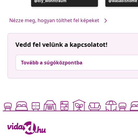
Bejegyzés
diy_wohntraum
Bejegyzés
wasabishome
közzétevője
közzétevője
Nézze meg, hogyan tölthet fel képeket
Vedd fel velünk a kapcsolatot!
Tovább a súgóközpontba