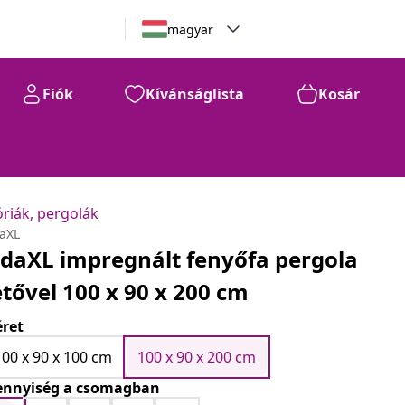
magyar
Fiók
Kívánságlista
Kosár
óriák, pergolák
daXL
idaXL impregnált fenyőfa pergola
etővel 100 x 90 x 200 cm
ret
100 x 90 x 100 cm
100 x 90 x 200 cm
nnyiség a csomagban