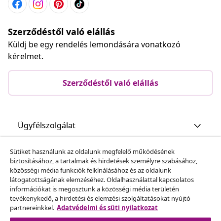
Szerződéstől való elállás
Küldj be egy rendelés lemondására vonatkozó
kérelmet.
Szerződéstől való elállás
Ügyfélszolgálat
Sütiket használunk az oldalunk megfelelő működésének
Üzlet
biztosításához, a tartalmak és hirdetések személyre szabásához,
közösségi média funkciók felkínálásához és az oldalunk
látogatottságának elemzéséhez. Oldalhasználattal kapcsolatos
vidaXL
információkat is megosztunk a közösségi média területén
tevékenykedő, a hirdetési és elemzési szolgáltatásokat nyújtó
partnereinkkel.
Adatvédelmi és süti nyilatkozat
Fedezz fel többet