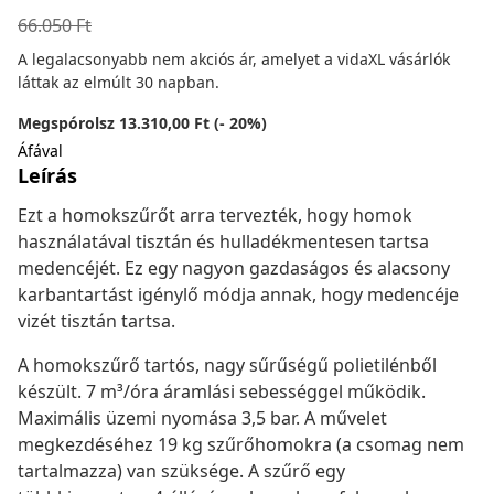
66.050
Ft
A legalacsonyabb nem akciós ár, amelyet a vidaXL vásárlók
láttak az elmúlt 30 napban.
Megspórolsz 13.310,00 Ft (- 20%)
Áfával
Leírás
Ezt a homokszűrőt arra tervezték, hogy homok
használatával tisztán és hulladékmentesen tartsa
medencéjét. Ez egy nagyon gazdaságos és alacsony
karbantartást igénylő módja annak, hogy medencéje
vizét tisztán tartsa.
A homokszűrő tartós, nagy sűrűségű polietilénből
készült. 7 m³/óra áramlási sebességgel működik.
Maximális üzemi nyomása 3,5 bar. A művelet
megkezdéséhez 19 kg szűrőhomokra (a csomag nem
tartalmazza) van szüksége. A szűrő egy