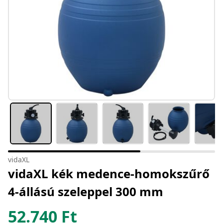
vidaXL
vidaXL kék medence-homokszűrő
4-állású szeleppel 300 mm
52.740
Ft