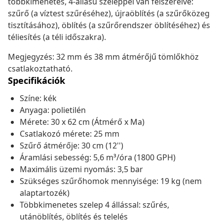
többkimenetes, 4-állású szeleppel van felszerelve:
szűrő (a víztest szűréséhez), újraöblítés (a szűrőközeg
tisztításához), öblítés (a szűrőrendszer öblítéséhez) és
téliesítés (a téli időszakra).
Megjegyzés: 32 mm és 38 mm átmérőjű tömlőkhöz
csatlakoztatható.
Specifikációk
Színe: kék
Anyaga: polietilén
Mérete: 30 x 62 cm (Átmérő x Ma)
Csatlakozó mérete: 25 mm
Szűrő átmérője: 30 cm (12'')
Áramlási sebesség: 5,6 m³/óra (1800 GPH)
Maximális üzemi nyomás: 3,5 bar
Szükséges szűrőhomok mennyisége: 19 kg (nem
alaptartozék)
Többkimenetes szelep 4 állással: szűrés,
utánöblítés, öblítés és telelés