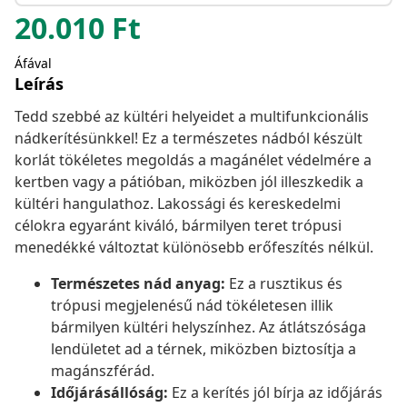
20.010
Ft
Áfával
Leírás
Tedd szebbé az kültéri helyeidet a multifunkcionális
nádkerítésünkkel! Ez a természetes nádból készült
korlát tökéletes megoldás a magánélet védelmére a
kertben vagy a pátióban, miközben jól illeszkedik a
kültéri hangulathoz. Lakossági és kereskedelmi
célokra egyaránt kiváló, bármilyen teret trópusi
menedékké változtat különösebb erőfeszítés nélkül.
Természetes nád anyag:
Ez a rusztikus és
trópusi megjelenésű nád tökéletesen illik
bármilyen kültéri helyszínhez. Az átlátszósága
lendületet ad a térnek, miközben biztosítja a
magánszférád.
Időjárásállóság:
Ez a kerítés jól bírja az időjárás