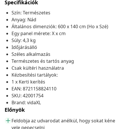
Specifikációk
Szín: Természetes
Anyag: Nád
Általános dimenziók: 600 x 140 cm (Ho x Szé)
Egy panel mérete: X x cm
Súly: 4,3 kg
Időjárásálló
Széles alkalmazás
Természetes és tartós anyag
Csak kültéri használatra
Kézbesítési tartályok:
1 x Kerti kerítés
EAN: 8721158824110
SKU: 42001754
Brand: vidaXL
Előnyök
Feldobja az udvarodat anélkül, hogy sokat kéne
vele pepecselni