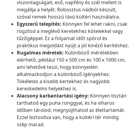
viszontagságait, eső, napfény és szél mellett is
megállja a helyét. Robosztus nádból készült,
szóval remek hosszú távú kültéri használatra.
Egyszerű telepítés:
Könnyen fel lehet rakni, csak
rögzítsd a meglévő keretekhez kötelekkel vagy
tűzőgéppel. Ez a folyamat időt spórol és
praktikus megoldást nyújt a jól kinéző kerítéshez.
Rugalmas méretek:
Különböző méretekben
elérhető, például 150 x 500 cm és 100 x 1000 cm,
ami lehetővé teszi, hogy könnyedén
alkalmazkodjon a különböző igényekhez.
Tökéletes a kisebb kertekhez és nagyobb
kereskedelmi helyekhez is.
Alacsony karbantartási igény:
Könnyen tisztán
tarthatod egy puha ronggyal, és ha viharos
időben tárolod, megnyújthatod az élettartamát.
Ezzel biztosítva van, hogy a kültéri tér mindig
szép marad.