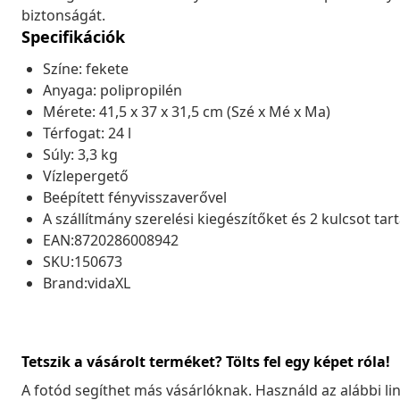
biztonságát.
Specifikációk
Színe: fekete
Anyaga: polipropilén
Mérete: 41,5 x 37 x 31,5 cm (Szé x Mé x Ma)
Térfogat: 24 l
Súly: 3,3 kg
Vízlepergető
Beépített fényvisszaverővel
A szállítmány szerelési kiegészítőket és 2 kulcsot tar
EAN:8720286008942
SKU:150673
Brand:vidaXL
Tetszik a vásárolt terméket? Tölts fel egy képet róla!
A fotód segíthet más vásárlóknak. Használd az alábbi li