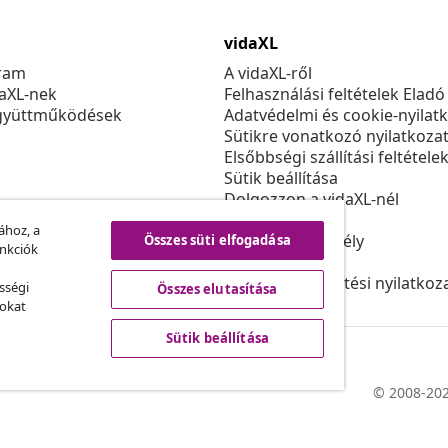
vidaXL
ram
A vidaXL-ről
daXL-nek
Felhasználási feltételek Eladó
gyüttműködések
Adatvédelmi és cookie-nyilat
Sütikre vonatkozó nyilatkoza
Elsőbbségi szállítási feltétele
Sütik beállítása
Dolgozzon a vidaXL-nél
Biztonsági
ához, a
EU felelős személy
Összes süti elfogadása
unkciók
Politikával EPR
Akadálymentesítési nyilatkoz
sségi
Összes elutasítása
sokat
Sütik beállítása
© 2008-202