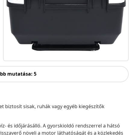
öbb mutatása: 5
 biztosít sisak, ruhák vagy egyéb kiegészítők
íz- és időjárásálló. A gyorskioldó rendszerrel a hátsó
isszaverő növeli a motor láthatóságát és a közlekedés