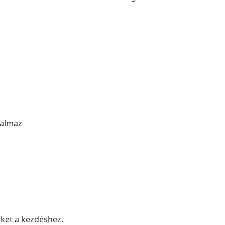
talmaz
nket a kezdéshez.