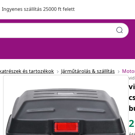
Ingyenes szállítás 25000 ft felett
atrészek és tartozékok
Járműtárolás & szállítás
Motor
vi
v
c
b
2
Áfá