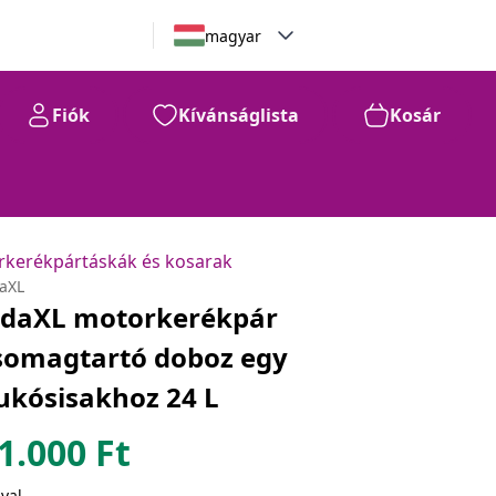
magyar
Fiók
Kívánságlista
Kosár
kerékpártáskák és kosarak
daXL
idaXL motorkerékpár
somagtartó doboz egy
ukósisakhoz 24 L
1.000
Ft
val