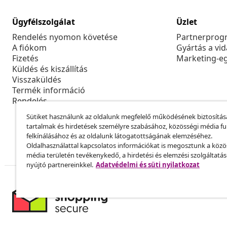
Ügyfélszolgálat
Üzlet
Rendelés nyomon követése
Partnerprog
A fiókom
Gyártás a vi
Fizetés
Marketing-e
Küldés és kiszállítás
Visszaküldés
Termék információ
Rendelés
Sütiket használunk az oldalunk megfelelő működésének biztosítás
tartalmak és hirdetések személyre szabásához, közösségi média f
felkínálásához és az oldalunk látogatottságának elemzéséhez.
Oldalhasználattal kapcsolatos információkat is megosztunk a közö
média területén tevékenykedő, a hirdetési és elemzési szolgáltatá
nyújtó partnereinkkel.
Adatvédelmi és süti nyilatkozat