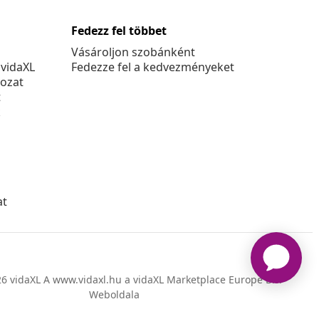
Fedezz fel többet
Vásároljon szobánként
 vidaXL
Fedezze fel a kedvezményeket
kozat
t
k
at
6 vidaXL A www.vidaxl.hu a vidaXL Marketplace Europe B.V.
Weboldala