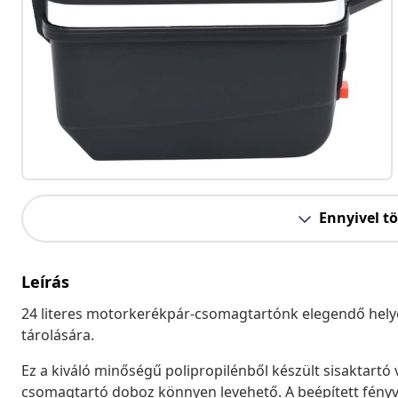
Ennyivel t
Leírás
24 literes motorkerékpár-csomagtartónk elegendő helyet
tárolására.
Ez a kiváló minőségű polipropilénből készült sisaktartó v
csomagtartó doboz könnyen levehető. A beépített fényv