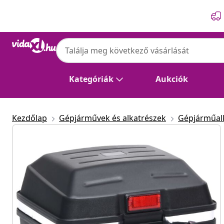
Előző
Következő
Kategóriák
Aukciók
Kezdőlap
Gépjárművek és alkatrészek
Gépjárműalk