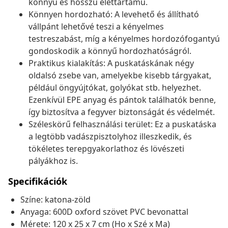
könnyű és hosszú élettartamú.
Könnyen hordozható: A levehető és állítható
vállpánt lehetővé teszi a kényelmes
testreszabást, míg a kényelmes hordozófogantyú
gondoskodik a könnyű hordozhatóságról.
Praktikus kialakítás: A puskatáskának négy
oldalsó zsebe van, amelyekbe kisebb tárgyakat,
például öngyújtókat, golyókat stb. helyezhet.
Ezenkívül EPE anyag és pántok találhatók benne,
így biztosítva a fegyver biztonságát és védelmét.
Széleskörű felhasználási terület: Ez a puskatáska
a legtöbb vadászpisztolyhoz illeszkedik, és
tökéletes terepgyakorlathoz és lövészeti
pályákhoz is.
Specifikációk
Színe: katona-zöld
Anyaga: 600D oxford szövet PVC bevonattal
Mérete: 120 x 25 x 7 cm (Ho x Szé x Ma)