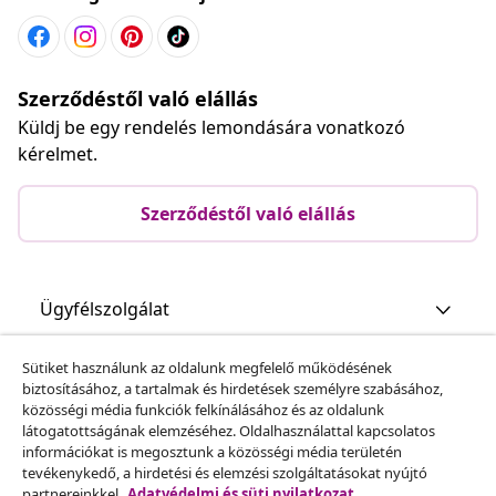
Szerződéstől való elállás
Küldj be egy rendelés lemondására vonatkozó
kérelmet.
Szerződéstől való elállás
Ügyfélszolgálat
Sütiket használunk az oldalunk megfelelő működésének
Üzlet
biztosításához, a tartalmak és hirdetések személyre szabásához,
közösségi média funkciók felkínálásához és az oldalunk
látogatottságának elemzéséhez. Oldalhasználattal kapcsolatos
vidaXL
információkat is megosztunk a közösségi média területén
tevékenykedő, a hirdetési és elemzési szolgáltatásokat nyújtó
partnereinkkel.
Adatvédelmi és süti nyilatkozat