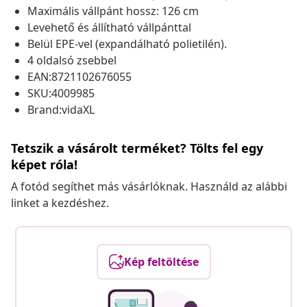
Maximális vállpánt hossz: 126 cm
Levehető és állítható vállpánttal
Belül EPE-vel (expandálható polietilén).
4 oldalsó zsebbel
EAN:8721102676055
SKU:4009985
Brand:vidaXL
Tetszik a vásárolt terméket? Tölts fel egy
képet róla!
A fotód segíthet más vásárlóknak. Használd az alábbi
linket a kezdéshez.
Kép feltöltése