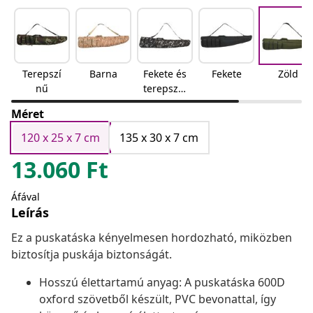
Terepszí
Barna
Fekete és
Fekete
Zöld
nű
terepszín
ű
Méret
120 x 25 x 7 cm
135 x 30 x 7 cm
13.060
Ft
Áfával
Leírás
Ez a puskatáska kényelmesen hordozható, miközben
biztosítja puskája biztonságát.
Hosszú élettartamú anyag: A puskatáska 600D
oxford szövetből készült, PVC bevonattal, így