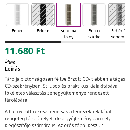
Fehér
Fekete
sonoma
Beton
Fehér és
tölgy
szürke
sonoma-
tölgy
11.680
Ft
színű
Áfával
Leírás
Tárolja biztonságosan féltve őrzött CD-it ebben a tágas
CD-szekrényben. Stílusos és praktikus kialakításával
tökéletes választás zenegyűjteménye rendezett
tárolására.
A hat nyitott rekesz nemcsak a lemezeknek kínál
rengeteg tárolóhelyet, de a gyűjtemény bármely
kiegészítője számára is. Az erős fából készült