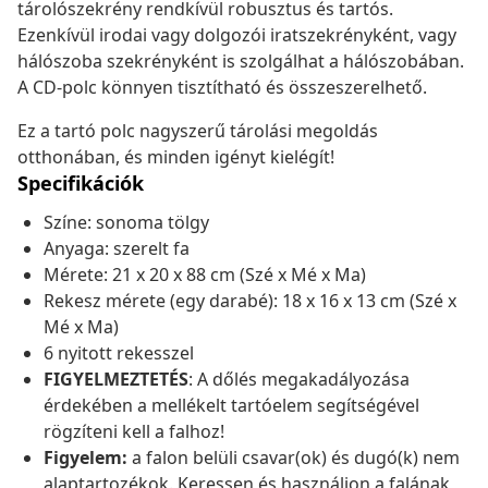
tárolószekrény rendkívül robusztus és tartós.
Ezenkívül irodai vagy dolgozói iratszekrényként, vagy
hálószoba szekrényként is szolgálhat a hálószobában.
A CD-polc könnyen tisztítható és összeszerelhető.
Ez a tartó polc nagyszerű tárolási megoldás
otthonában, és minden igényt kielégít!
Specifikációk
Színe: sonoma tölgy
Anyaga: szerelt fa
Mérete: 21 x 20 x 88 cm (Szé x Mé x Ma)
Rekesz mérete (egy darabé): 18 x 16 x 13 cm (Szé x
Mé x Ma)
6 nyitott rekesszel
FIGYELMEZTETÉS
: A dőlés megakadályozása
érdekében a mellékelt tartóelem segítségével
rögzíteni kell a falhoz!
Figyelem:
a falon belüli csavar(ok) és dugó(k) nem
alaptartozékok. Keressen és használjon a falának