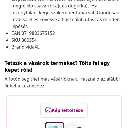
megfelelő csavar(oka)t és dugó(ka)t. Ha
bizonytalan, kérje szakember tanácsát. Gondosan
olvassa el és kövesse a használati utasítás minden
lépését.
EAN:8719883675152
SKU:800354
Brand:vidaXL
Tetszik a vásárolt terméket? Tölts fel egy
képet róla!
A fotód segíthet más vásárlóknak. Használd az alábbi
linket a kezdéshez.
Kép feltöltése