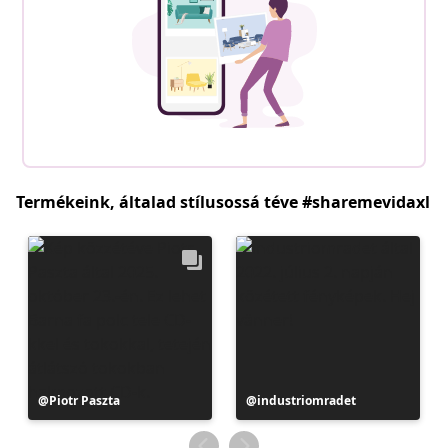
Termékeink, általad stílusossá téve #sharemevidaxl
Bejegyzés
Piotr Paszta
Bejegyzés
industriomradet
közzétevője
közzétevője