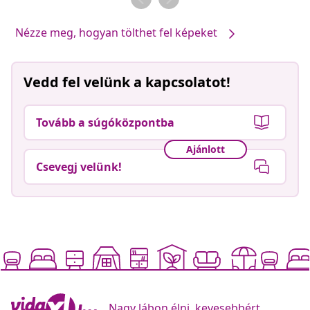
Nézze meg, hogyan tölthet fel képeket
Vedd fel velünk a kapcsolatot!
Tovább a súgóközpontba
Ajánlott
Csevegj velünk!
Nagy lábon élni, kevesebbért