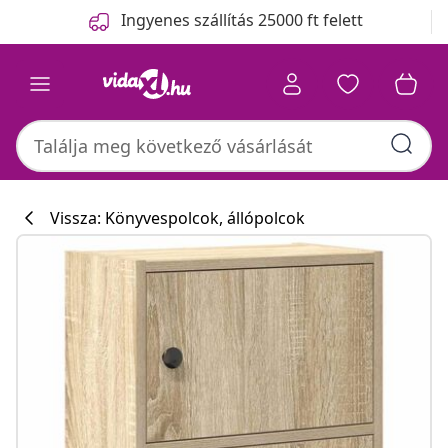
Előző
Következő
Ingyenes szállítás 25000 ft felett
Vissza: Könyvespolcok, állópolcok