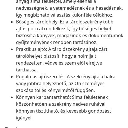
anyag sima felülettel, amely ellenáll a
nedvességnek, a vetemedésnek és a hasadásnak,
így megbízható választás különféle célokhoz.
Bőséges tárolóhely: Ez a tárolószekrény több
ajtós polccal rendelkezik, így bőséges helyet
biztosít a könyvek, magazinok és dokumentumok
gyűjteményének rendben tartásához.
Praktikus ajtó: A tárolószekrény ajtaja zárt
tárolóhelyet biztosít, hogy a holmijait
rendezetten, védve és szem elől elrejtve
tarthassa.
Rugalmas ajtószerelés: A szekrény ajtaja balra
vagy jobbra helyezhető, az Ön személyes
szokásaitól és kényelmétől függően.
Könnyen karbantartható: Sima felületének
köszönhetően a szekrény nedves ruhával
könnyen tisztítható, és kevesebb gondozást
igényel.