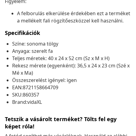
Figyelem:
A felborulás elkerülése érdekében ezt a terméket
a mellékelt fali rögzítőeszközzel kell használni.
Specifikációk
Színe: sonoma tölgy
Anyaga: szerelt fa
Teljes méretek: 40 x 24 x 52 cm (Sz x M x H)
Rekesz mérete (egyenként): 36,5 x 24 x 23 cm (Szé x
Mé x Ma)
Összeszerelést igényel: igen
EAN:8721158664709
SKU:860357
Brand:vidaXL
Tetszik a vásárolt terméket? Tölts fel egy
képet róla!