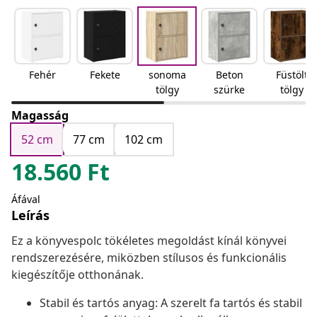
Fehér
Fekete
sonoma
Beton
Füstölt
tölgy
szürke
tölgy
Magasság
52 cm
77 cm
102 cm
18.560
Ft
Áfával
Leírás
Ez a könyvespolc tökéletes megoldást kínál könyvei
rendszerezésére, miközben stílusos és funkcionális
kiegészítője otthonának.
Stabil és tartós anyag: A szerelt fa tartós és stabil