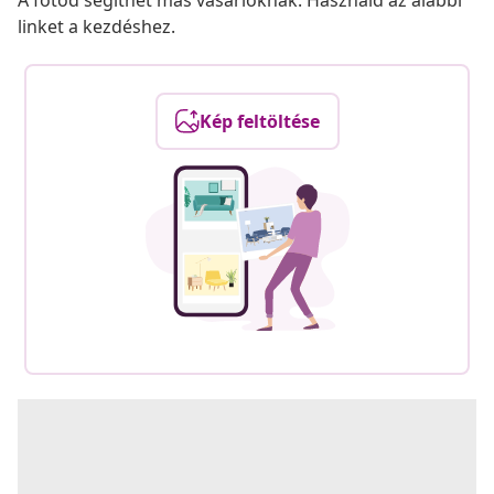
A fotód segíthet más vásárlóknak. Használd az alábbi
linket a kezdéshez.
Kép feltöltése