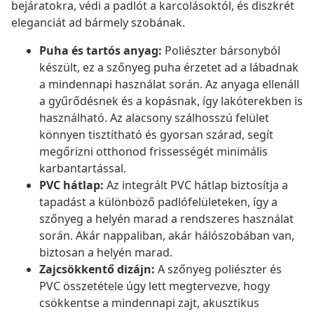
bejáratokra, védi a padlót a karcolásoktól, és diszkrét
eleganciát ad bármely szobának.
Puha és tartós anyag:
Poliészter bársonyból
készült, ez a szőnyeg puha érzetet ad a lábadnak
a mindennapi használat során. Az anyaga ellenáll
a gyűrődésnek és a kopásnak, így lakóterekben is
használható. Az alacsony szálhosszú felület
könnyen tisztítható és gyorsan szárad, segít
megőrizni otthonod frissességét minimális
karbantartással.
PVC hátlap:
Az integrált PVC hátlap biztosítja a
tapadást a különböző padlófelületeken, így a
szőnyeg a helyén marad a rendszeres használat
során. Akár nappaliban, akár hálószobában van,
biztosan a helyén marad.
Zajcsökkentő dizájn:
A szőnyeg poliészter és
PVC összetétele úgy lett megtervezve, hogy
csökkentse a mindennapi zajt, akusztikus