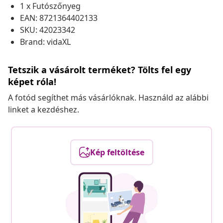
1 x Futószőnyeg
EAN: 8721364402133
SKU: 42023342
Brand: vidaXL
Tetszik a vásárolt terméket? Tölts fel egy
képet róla!
A fotód segíthet más vásárlóknak. Használd az alábbi
linket a kezdéshez.
Kép feltöltése