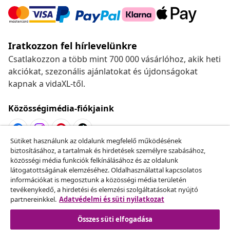
Iratkozzon fel hírlevelünkre
Csatlakozzon a több mint 700 000 vásárlóhoz, akik heti
akciókat, szezonális ajánlatokat és újdonságokat
kapnak a vidaXL-től.
Közösségimédia-fiókjaink
Sütiket használunk az oldalunk megfelelő működésének
biztosításához, a tartalmak és hirdetések személyre szabásához,
Szerződéstől való elállás
közösségi média funkciók felkínálásához és az oldalunk
Küldj be egy rendelés lemondására vonatkozó
látogatottságának elemzéséhez. Oldalhasználattal kapcsolatos
információkat is megosztunk a közösségi média területén
kérelmet.
tevékenykedő, a hirdetési és elemzési szolgáltatásokat nyújtó
partnereinkkel.
Adatvédelmi és süti nyilatkozat
Szerződéstől való elállás
Összes süti elfogadása