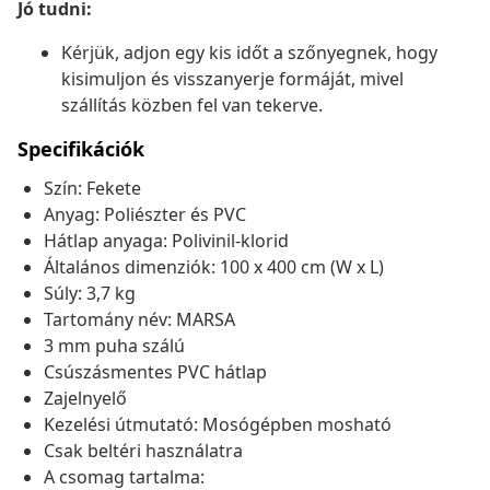
Jó tudni:
Kérjük, adjon egy kis időt a szőnyegnek, hogy
kisimuljon és visszanyerje formáját, mivel
szállítás közben fel van tekerve.
Specifikációk
Szín: Fekete
Anyag: Poliészter és PVC
Hátlap anyaga: Polivinil-klorid
Általános dimenziók: 100 x 400 cm (W x L)
Súly: 3,7 kg
Tartomány név: MARSA
3 mm puha szálú
Csúszásmentes PVC hátlap
Zajelnyelő
Kezelési útmutató: Mosógépben mosható
Csak beltéri használatra
A csomag tartalma: