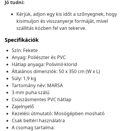
Jó tudni:
Kérjük, adjon egy kis időt a szőnyegnek, hogy
kisimuljon és visszanyerje formáját, mivel
szállítás közben fel van tekerve.
Specifikációk
Szín: Fekete
Anyag: Poliészter és PVC
Hátlap anyaga: Polivinil-klorid
Általános dimenziók: 50 x 350 cm (W x L)
Súly: 1,9 kg
Tartomány név: MARSA
3 mm puha szálú
Csúszásmentes PVC hátlap
Zajelnyelő
Kezelési útmutató: Mosógépben mosható
Csak beltéri használatra
A csomag tartalma: