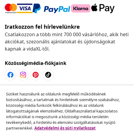
Iratkozzon fel hírlevelünkre
Csatlakozzon a több mint 700 000 vásárlóhoz, akik heti
akciókat, szezonális ajánlatokat és újdonságokat
kapnak a vidaXL-től.
Közösségimédia-fiókjaink
Szerződéstől való elállás
Sütiket használunk az oldalunk megfelelő működésének
Küldj be egy rendelés lemondására vonatkozó
biztosításához, a tartalmak és hirdetések személyre szabásához,
közösségi média funkciók felkínálásához és az oldalunk
kérelmet.
látogatottságának elemzéséhez. Oldalhasználattal kapcsolatos
információkat is megosztunk a közösségi média területén
Szerződéstől való elállás
tevékenykedő, a hirdetési és elemzési szolgáltatásokat nyújtó
partnereinkkel.
Adatvédelmi és süti nyilatkozat