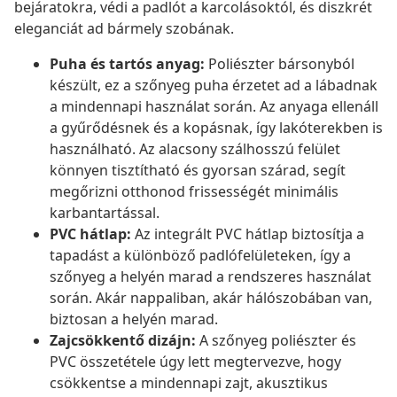
bejáratokra, védi a padlót a karcolásoktól, és diszkrét
eleganciát ad bármely szobának.
Puha és tartós anyag:
Poliészter bársonyból
készült, ez a szőnyeg puha érzetet ad a lábadnak
a mindennapi használat során. Az anyaga ellenáll
a gyűrődésnek és a kopásnak, így lakóterekben is
használható. Az alacsony szálhosszú felület
könnyen tisztítható és gyorsan szárad, segít
megőrizni otthonod frissességét minimális
karbantartással.
PVC hátlap:
Az integrált PVC hátlap biztosítja a
tapadást a különböző padlófelületeken, így a
szőnyeg a helyén marad a rendszeres használat
során. Akár nappaliban, akár hálószobában van,
biztosan a helyén marad.
Zajcsökkentő dizájn:
A szőnyeg poliészter és
PVC összetétele úgy lett megtervezve, hogy
csökkentse a mindennapi zajt, akusztikus