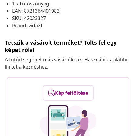
1 x Futószőnyeg
EAN: 8721364401983
SKU: 42023327
Brand: vidaXL
Tetszik a vásárolt terméket? Tölts fel egy
képet róla!
A fotód segíthet más vásárlóknak. Használd az alábbi
linket a kezdéshez.
Kép feltöltése