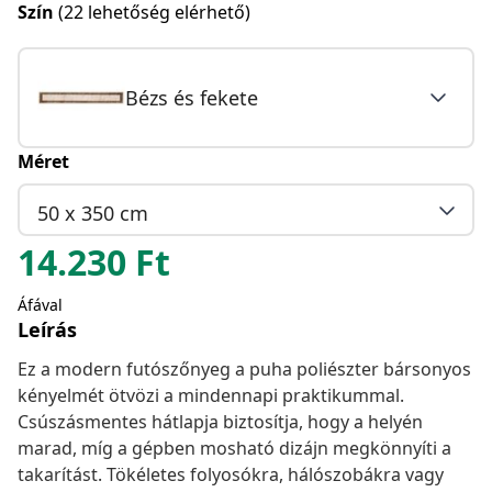
Szín
(22 lehetőség elérhető)
Bézs és fekete
Méret
50 x 350 cm
14.230
Ft
Áfával
Leírás
Ez a modern futószőnyeg a puha poliészter bársonyos
kényelmét ötvözi a mindennapi praktikummal.
Csúszásmentes hátlapja biztosítja, hogy a helyén
marad, míg a gépben mosható dizájn megkönnyíti a
takarítást. Tökéletes folyosókra, hálószobákra vagy