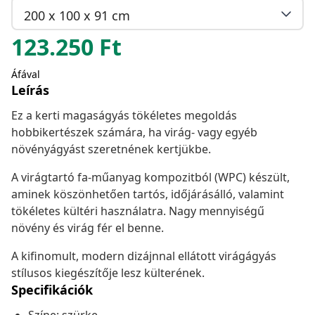
200 x 100 x 91 cm
123.250
Ft
Áfával
Leírás
Ez a kerti magaságyás tökéletes megoldás
hobbikertészek számára, ha virág- vagy egyéb
növényágyást szeretnének kertjükbe.
A virágtartó fa-műanyag kompozitból (WPC) készült,
aminek köszönhetően tartós, időjárásálló, valamint
tökéletes kültéri használatra. Nagy mennyiségű
növény és virág fér el benne.
A kifinomult, modern dizájnnal ellátott virágágyás
stílusos kiegészítője lesz külterének.
Specifikációk