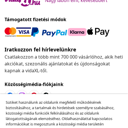
Nagy lábon élni, kevesebbért
Támogatott fizetési módok
Iratkozzon fel hírlevelünkre
Csatlakozzon a több mint 700 000 vásárlóhoz, akik heti
akciókat, szezonális ajánlatokat és újdonságokat
kapnak a vidaXL-től.
Közösségimédia-fiókjaink
Sütiket használunk az oldalunk megfelelő működésének
biztosításához, a tartalmak és hirdetések személyre szabásához,
Szerződéstől való elállás
közösségi média funkciók felkínálásához és az oldalunk
Küldj be egy rendelés lemondására vonatkozó
látogatottságának elemzéséhez. Oldalhasználattal kapcsolatos
információkat is megosztunk a közösségi média területén
kérelmet.