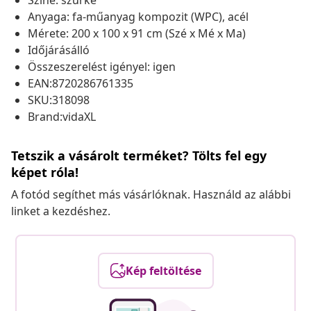
Színe: szürke
Anyaga: fa-műanyag kompozit (WPC), acél
Mérete: 200 x 100 x 91 cm (Szé x Mé x Ma)
Időjárásálló
Összeszerelést igényel: igen
EAN:8720286761335
SKU:318098
Brand:vidaXL
Tetszik a vásárolt terméket? Tölts fel egy
képet róla!
A fotód segíthet más vásárlóknak. Használd az alábbi
linket a kezdéshez.
Kép feltöltése