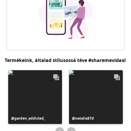
Termékeink, általad stílusossá téve #sharemevidaxl
Bejegyzés
garden_addicted_
Bejegyzés
natalia87d
közzétevője
közzétevője