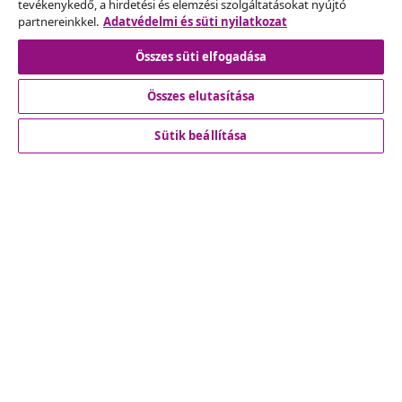
tevékenykedő, a hirdetési és elemzési szolgáltatásokat nyújtó
partnereinkkel.
Adatvédelmi és süti nyilatkozat
Szerződéstől való elállás
Összes süti elfogadása
Összes elutasítása
Ügyfélszolgálat
Sütik beállítása
Üzlet
vidaXL
Fedezz fel többet