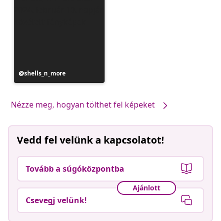
Bejegyzés
shells_n_more
közzétevője
Nézze meg, hogyan tölthet fel képeket
Vedd fel velünk a kapcsolatot!
Tovább a súgóközpontba
Ajánlott
Csevegj velünk!