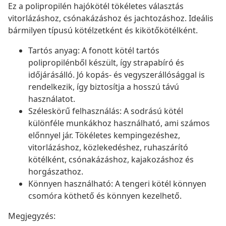
Ez a polipropilén hajókötél tökéletes választás
vitorlázáshoz, csónakázáshoz és jachtozáshoz. Ideális
bármilyen típusú kötélzetként és kikötőkötélként.
Tartós anyag: A fonott kötél tartós
polipropilénből készült, így strapabíró és
időjárásálló. Jó kopás- és vegyszerállósággal is
rendelkezik, így biztosítja a hosszú távú
használatot.
Széleskörű felhasználás: A sodrású kötél
különféle munkákhoz használható, ami számos
előnnyel jár. Tökéletes kempingezéshez,
vitorlázáshoz, közlekedéshez, ruhaszárító
kötélként, csónakázáshoz, kajakozáshoz és
horgászathoz.
Könnyen használható: A tengeri kötél könnyen
csomóra köthető és könnyen kezelhető.
Megjegyzés: