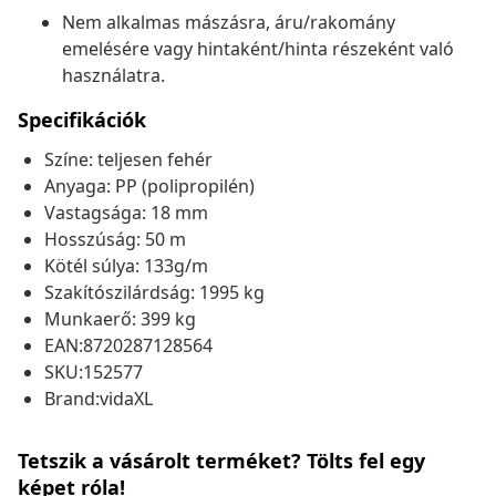
Nem alkalmas mászásra, áru/rakomány
emelésére vagy hintaként/hinta részeként való
használatra.
Specifikációk
Színe: teljesen fehér
Anyaga: PP (polipropilén)
Vastagsága: 18 mm
Hosszúság: 50 m
Kötél súlya: 133g/m
Szakítószilárdság: 1995 kg
Munkaerő: 399 kg
EAN:8720287128564
SKU:152577
Brand:vidaXL
Tetszik a vásárolt terméket? Tölts fel egy
képet róla!