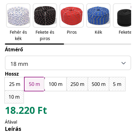
Fehér és
Fekete és
Piros
Kék
Fekete
kék
piros
Átmérő
18 mm
Hossz
25 m
50 m
100 m
250 m
500 m
5 m
10 m
18.220
Ft
Áfával
Leírás