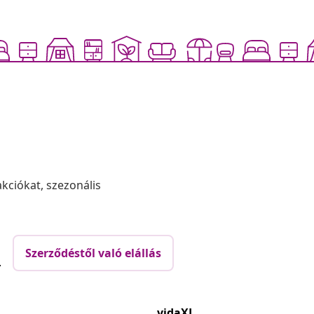
akciókat, szezonális
Szerződéstől való elállás
.
vidaXL