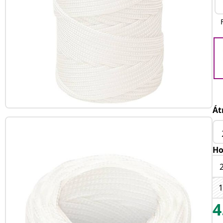
Át
Ho
4