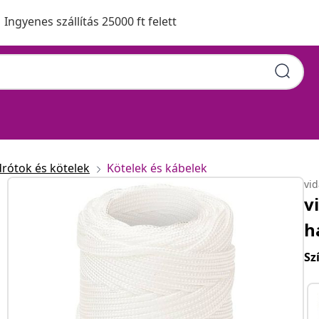
Ingyenes szállítás 25000 ft felett
drótok és kötelek
Kötelek és kábelek
vi
v
h
Sz