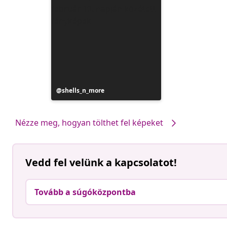
Bejegyzés
shells_n_more
közzétevője
Nézze meg, hogyan tölthet fel képeket
Vedd fel velünk a kapcsolatot!
Tovább a súgóközpontba