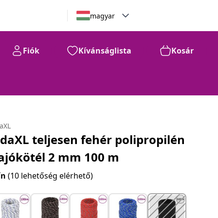
magyar
Fiók
Kívánságlista
Kosár
daXL
idaXL teljesen fehér polipropilén
ajókötél 2 mm 100 m
ín
(10 lehetőség elérhető)