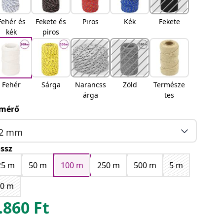
Fehér és
Fekete és
Piros
Kék
Fekete
kék
piros
Fehér
Sárga
Narancss
Zöld
Természe
árga
tes
mérő
2 mm
ssz
25 m
50 m
100 m
250 m
500 m
5 m
10 m
.860
Ft