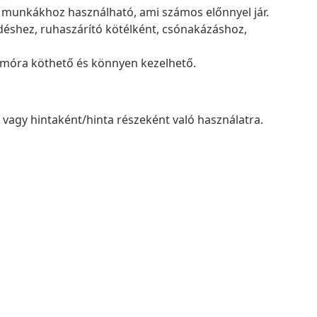
e munkákhoz használható, ami számos előnnyel jár.
déshez, ruhaszárító kötélként, csónakázáshoz,
omóra köthető és könnyen kezelhető.
agy hintaként/hinta részeként való használatra.