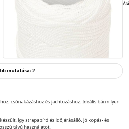
Áfá
öbb mutatása: 2
áshoz, csónakázáshoz és jachtozáshoz. Ideális bármilyen
készült, így strapabíró és időjárásálló. Jó kopás- és
hosszú távú használatot.