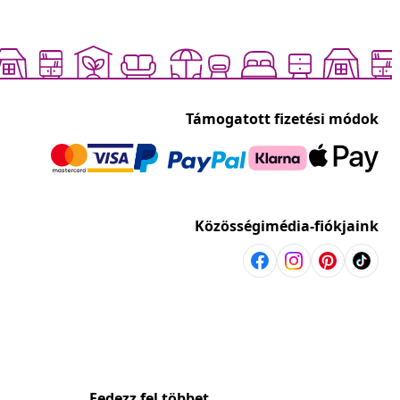
Támogatott fizetési módok
Közösségimédia-fiókjaink
Fedezz fel többet