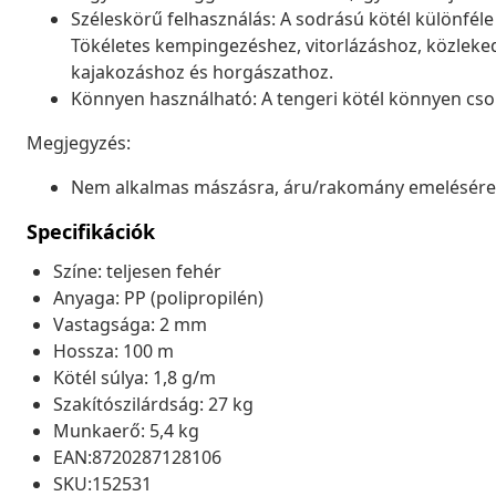
Széleskörű felhasználás: A sodrású kötél különfél
Tökéletes kempingezéshez, vitorlázáshoz, közleke
kajakozáshoz és horgászathoz.
Könnyen használható: A tengeri kötél könnyen cs
Megjegyzés:
Nem alkalmas mászásra, áru/rakomány emelésére v
Specifikációk
Színe: teljesen fehér
Anyaga: PP (polipropilén)
Vastagsága: 2 mm
Hossza: 100 m
Kötél súlya: 1,8 g/m
Szakítószilárdság: 27 kg
Munkaerő: 5,4 kg
EAN:8720287128106
SKU:152531