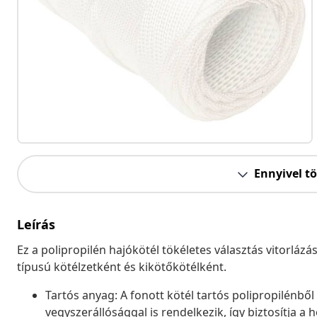
Ennyivel t
Leírás
Ez a polipropilén hajókötél tökéletes választás vitorláz
típusú kötélzetként és kikötőkötélként.
Tartós anyag: A fonott kötél tartós polipropilénből 
vegyszerállósággal is rendelkezik, így biztosítja a 