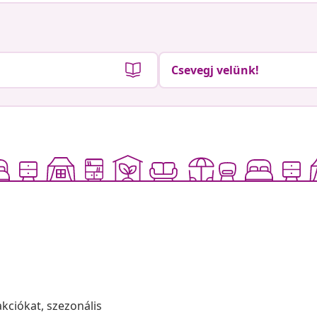
Csevegj velünk!
akciókat, szezonális