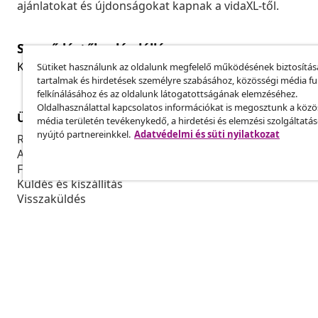
ajánlatokat és újdonságokat kapnak a vidaXL-től.
Szerződéstől való elállás
Küldj be egy rendelés lemondására vonatkozó kérelmet
Sütiket használunk az oldalunk megfelelő működésének biztosítás
tartalmak és hirdetések személyre szabásához, közösségi média f
felkínálásához és az oldalunk látogatottságának elemzéséhez.
Oldalhasználattal kapcsolatos információkat is megosztunk a közö
Ügyfélszolgálat
Üzlet
média területén tevékenykedő, a hirdetési és elemzési szolgáltatá
nyújtó partnereinkkel.
Adatvédelmi és süti nyilatkozat
Rendelés nyomon követése
Partnerprog
A fiókom
Gyártás a vi
Fizetés
Marketing-e
Küldés és kiszállítás
Visszaküldés
Termék információ
Rendelés