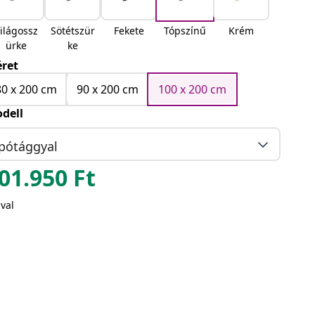
ilágossz
Sötétszür
Fekete
Tópszínű
Krém
ürke
ke
ret
80 x 200 cm
90 x 200 cm
100 x 200 cm
dell
pótággyal
01.950
Ft
val