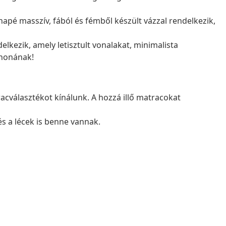
napé masszív, fából és fémből készült vázzal rendelkezik,
kezik, amely letisztult vonalakat, minimalista
thonának!
cválasztékot kínálunk. A hozzá illő matracokat
és a lécek is benne vannak.