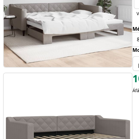
V
Mé
Mo
1
Áfá