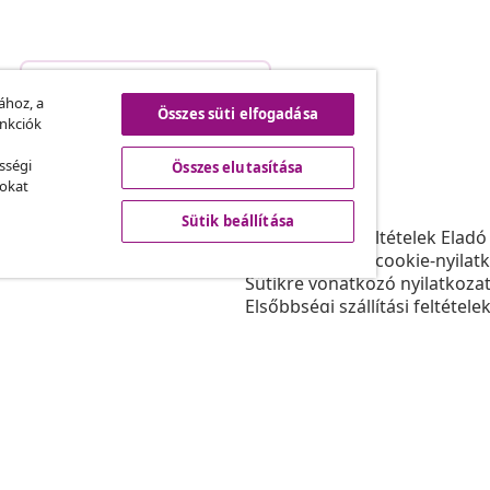
Szerződéstől való elállás
.
ához, a
Összes süti elfogadása
unkciók
sségi
Összes elutasítása
vidaXL
sokat
ram
A vidaXL-ről
Sütik beállítása
daXL-nek
Felhasználási feltételek Eladó
gyüttműködések
Adatvédelmi és cookie-nyilat
Sütikre vonatkozó nyilatkoza
Elsőbbségi szállítási feltétele
Sütik beállítása
Dolgozzon a vidaXL-nél
Biztonsági
EU felelős személy
Politikával EPR
Akadálymentesítési nyilatkoz