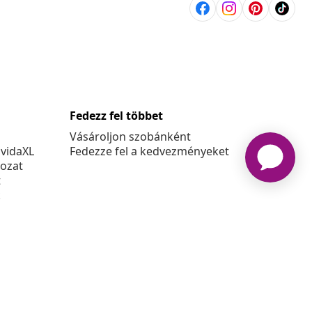
Fedezz fel többet
Vásároljon szobánként
 vidaXL
Fedezze fel a kedvezményeket
kozat
t
k
at