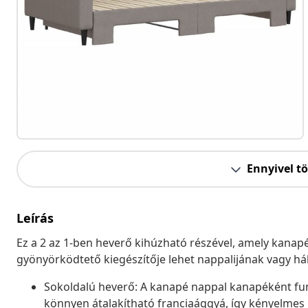
Ennyivel t
Leírás
Ez a 2 az 1-ben heverő kihúzható részével, amely kanapé
gyönyörködtető kiegészítője lehet nappalijának vagy há
Sokoldalú heverő: A kanapé nappal kanapéként fun
könnyen átalakítható franciaággyá, így kényelmes