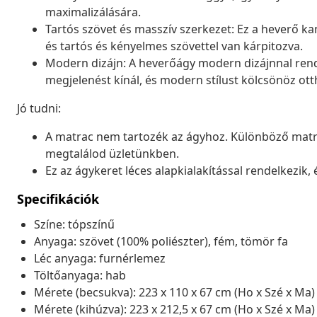
maximalizálására.
Tartós szövet és masszív szerkezet: Ez a heverő ka
és tartós és kényelmes szövettel van kárpitozva.
Modern dizájn: A heverőágy modern dizájnnal rendel
megjelenést kínál, és modern stílust kölcsönöz ot
Jó tudni:
A matrac nem tartozék az ágyhoz. Különböző matra
megtalálod üzletünkben.
Ez az ágykeret léces alapkialakítással rendelkezik, 
Specifikációk
Színe: tópszínű
Anyaga: szövet (100% poliészter), fém, tömör fa
Léc anyaga: furnérlemez
Töltőanyaga: hab
Mérete (becsukva): 223 x 110 x 67 cm (Ho x Szé x Ma)
Mérete (kihúzva): 223 x 212,5 x 67 cm (Ho x Szé x Ma)