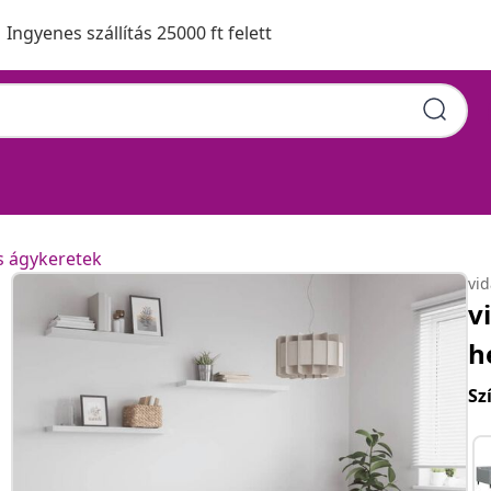
Ingyenes szállítás 25000 ft felett
s ágykeretek
vi
v
h
Sz