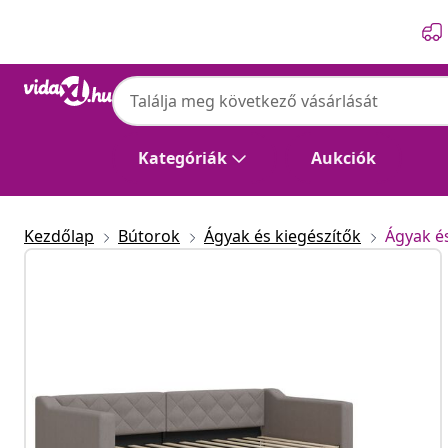
Előző
Következő
Kategóriák
Aukciók
Kezdőlap
Bútorok
Ágyak és kiegészítők
Ágyak é