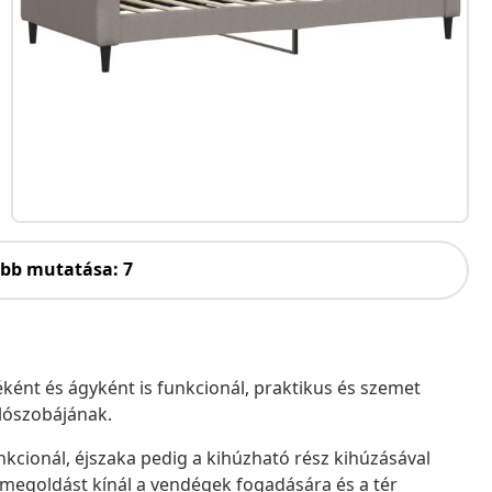
öbb mutatása: 7
ként és ágyként is funkcionál, praktikus és szemet
lószobájának.
kcionál, éjszaka pedig a kihúzható rész kihúzásával
 megoldást kínál a vendégek fogadására és a tér