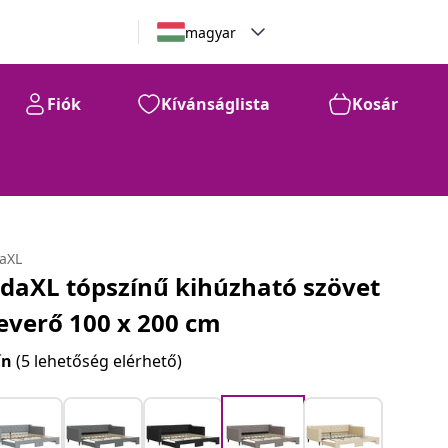
magyar
Fiók
Kívánságlista
Kosár
daXL
idaXL tópszínű kihúzható szövet
everő 100 x 200 cm
ín
(5 lehetőség elérhető)