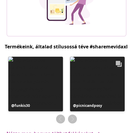
Termékeink, általad stílusossá téve #sharemevidaxl
Bejegyzés
funkis30
Bejegyzés
picnicandposy
közzétevője
közzétevője