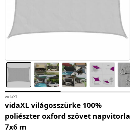
vidaXL
vidaXL világosszürke 100%
poliészter oxford szövet napvitorla
7x6 m