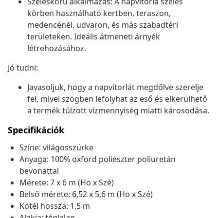
Széleskörű alkalmazás: A napvitorla széles
körben használható kertben, teraszon,
medencénél, udvaron, és más szabadtéri
területeken. Ideális átmeneti árnyék
létrehozásához.
Jó tudni:
Javasoljuk, hogy a napvitorlát megdőlve szerelje
fel, mivel szögben lefolyhat az eső és elkerülhető
a termék túlzott vízmennyiség miatti károsodása.
Specifikációk
Színe: világosszürke
Anyaga: 100% oxford poliészter poliuretán
bevonattal
Mérete: 7 x 6 m (Ho x Szé)
Belső mérete: 6,52 x 5,6 m (Ho x Szé)
Kötél hossza: 1,5 m
Alakja: téglalap