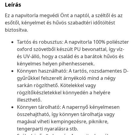
Leírás
Ez a napvitorla megvédi Önt a naptól, a széltől és az
esőtől, kényelmet és hűvös szabadtéri időtöltést
biztosítva.
Tartós és robusztus: A napvitorla 100% poliészter
oxford szövetből készült PU bevonattal, így víz-
és UV-álló, hogy a család és a barátok hűvös és
kényelmes helyen pihenhessenek.
Könnyen használható: A tartós, rozsdamentes D-
gyűrűkkel felszerelt árnyékoló mind a négy
sarkán rögzíthető. Kötelekkel vagy
rögzítőkészletekkel könnyedén a helyére
illeszthető.
Könnyen tárolható: A napernyő kényelmesen
összehajtható, így könnyen tárolhatja vagy
magával viheti kempingezésre, piknikre,
tengerparti nyaralásra stb.