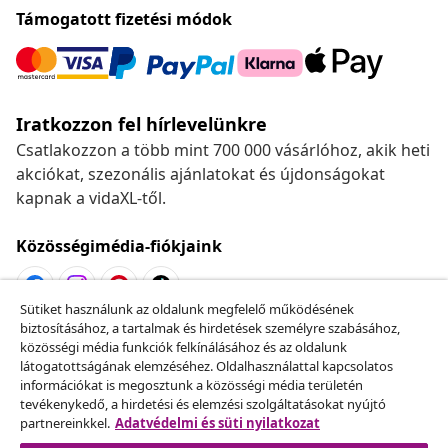
Támogatott fizetési módok
Iratkozzon fel hírlevelünkre
Csatlakozzon a több mint 700 000 vásárlóhoz, akik heti
akciókat, szezonális ajánlatokat és újdonságokat
kapnak a vidaXL-től.
Közösségimédia-fiókjaink
Sütiket használunk az oldalunk megfelelő működésének
biztosításához, a tartalmak és hirdetések személyre szabásához,
Szerződéstől való elállás
közösségi média funkciók felkínálásához és az oldalunk
Küldj be egy rendelés lemondására vonatkozó
látogatottságának elemzéséhez. Oldalhasználattal kapcsolatos
információkat is megosztunk a közösségi média területén
kérelmet.
tevékenykedő, a hirdetési és elemzési szolgáltatásokat nyújtó
partnereinkkel.
Adatvédelmi és süti nyilatkozat
Szerződéstől való elállás