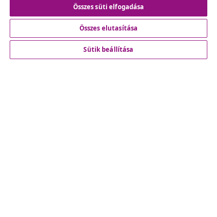
Összes süti elfogadása
Összes elutasítása
Ügyfélszolgálat
Sütik beállítása
Üzlet
vidaXL
Fedezz fel többet
© 2008-2026 vidaXL A www.vidaxl.hu a vidaXL Marketplace
Europe B.V. Weboldala