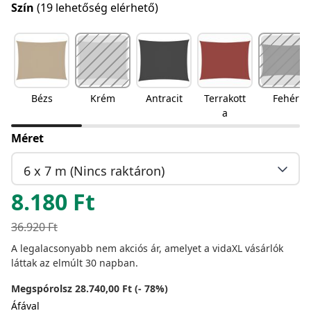
Szín
(19 lehetőség elérhető)
Bézs
Krém
Antracit
Terrakott
Fehér
a
Méret
6 x 7 m (Nincs raktáron)
8.180
Ft
36.920
Ft
A legalacsonyabb nem akciós ár, amelyet a vidaXL vásárlók
láttak az elmúlt 30 napban.
Megspórolsz 28.740,00 Ft (- 78%)
Áfával