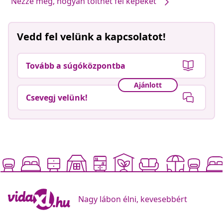
Nézze meg, hogyan tölthet fel képeket
Vedd fel velünk a kapcsolatot!
Tovább a súgóközpontba
Ajánlott
Csevegj velünk!
Nagy lábon élni, kevesebbért