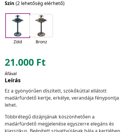
Szín
(2 lehetőség elérhető)
Zöld
Bronz
21.000
Ft
Áfával
Leírás
Ez a gyönyörűen díszített, szökőkúttal ellátott
madárfürdető kertje, erkélye, verandája fénypontja
lehet.
Többrétegű dizájnjának köszönhetően a
madárfürdető megjelenése egyszerre elegáns és
klasszikus. Beépített szivattyújának hála a kertjében