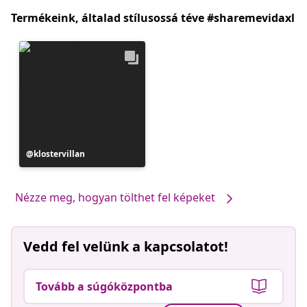
Termékeink, általad stílusossá téve #sharemevidaxl
Bejegyzés
klostervillan
közzétevője
Nézze meg, hogyan tölthet fel képeket
Vedd fel velünk a kapcsolatot!
Tovább a súgóközpontba