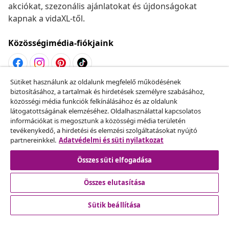
akciókat, szezonális ajánlatokat és újdonságokat
kapnak a vidaXL-től.
Közösségimédia-fiókjaink
Sütiket használunk az oldalunk megfelelő működésének
Szerződéstől való elállás
biztosításához, a tartalmak és hirdetések személyre szabásához,
közösségi média funkciók felkínálásához és az oldalunk
Küldj be egy rendelés lemondására vonatkozó
látogatottságának elemzéséhez. Oldalhasználattal kapcsolatos
kérelmet.
információkat is megosztunk a közösségi média területén
tevékenykedő, a hirdetési és elemzési szolgáltatásokat nyújtó
partnereinkkel.
Adatvédelmi és süti nyilatkozat
Szerződéstől való elállás
Összes süti elfogadása
Összes elutasítása
Ügyfélszolgálat
Sütik beállítása
Üzlet