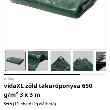
vidaXL
vidaXL zöld takaróponyva 650
g/m² 3 x 3 m
Szín
(10 lehetőség elérhető)