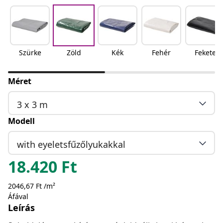
Szürke
Zöld
Kék
Fehér
Fekete
Méret
3 x 3 m
Modell
with eyeletsfűzőlyukakkal
18.420
Ft
2046,67 Ft /m²
Áfával
Leírás