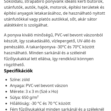
Sokoldalú, strapabíró ponyvánk ideális kerti bútorok,
utánfutók, autók, hajók, motorok, építési területek és
építési anyagok letakarásához, de használható nyitott
utánfutókkal vagy platós autókkal, sőt, akár sátor
alátétként is szolgálhat.
A ponyva kiváló minőségű, PVC-vel bevont vászonból
készült, így szakadásálló, vízlepergető, UV-álló és
penészálló. A takaróponyva -30°C és 70°C között
használható. Minden sarkánál és a széleinél
fűzőlyukakkal lett ellátva, így rendkívül könnyen
rögzíthető.
Specifikációk
Színe: zöld
Anyaga: PVC-vel bevont vászon
Mérete: 3 x 3 m (Szé x Ho)
Súlya: 650 g/m²
Hőállóság: -30 °C és 70 °C között
Fém fűzőlyukakkal minden sarkánál és a széleknél