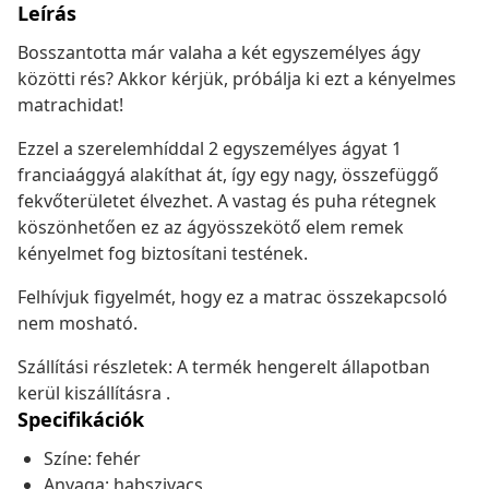
Leírás
Bosszantotta már valaha a két egyszemélyes ágy
közötti rés? Akkor kérjük, próbálja ki ezt a kényelmes
matrachidat!
Ezzel a szerelemhíddal 2 egyszemélyes ágyat 1
franciaággyá alakíthat át, így egy nagy, összefüggő
fekvőterületet élvezhet. A vastag és puha rétegnek
köszönhetően ez az ágyösszekötő elem remek
kényelmet fog biztosítani testének.
Felhívjuk figyelmét, hogy ez a matrac összekapcsoló
nem mosható.
Szállítási részletek: A termék hengerelt állapotban
kerül kiszállításra .
Specifikációk
Színe: fehér
Anyaga: habszivacs