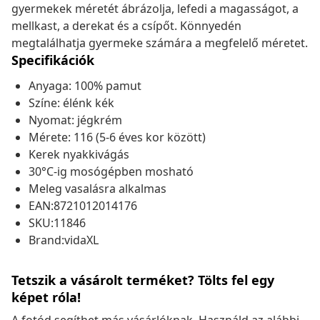
gyermekek méretét ábrázolja, lefedi a magasságot, a
mellkast, a derekat és a csípőt. Könnyedén
megtalálhatja gyermeke számára a megfelelő méretet.
Specifikációk
Anyaga: 100% pamut
Színe: élénk kék
Nyomat: jégkrém
Mérete: 116 (5-6 éves kor között)
Kerek nyakkivágás
30°C-ig mosógépben mosható
Meleg vasalásra alkalmas
EAN:8721012014176
SKU:11846
Brand:vidaXL
Tetszik a vásárolt terméket? Tölts fel egy
képet róla!