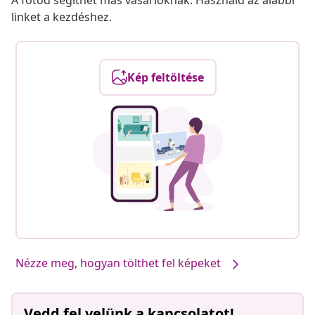
A fotód segíthet más vásárlóknak. Használd az alábbi
linket a kezdéshez.
Kép feltöltése
Nézze meg, hogyan tölthet fel képeket
Vedd fel velünk a kapcsolatot!