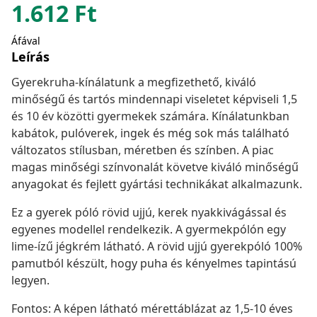
1.612
Ft
Áfával
Leírás
Gyerekruha-kínálatunk a megfizethető, kiváló
minőségű és tartós mindennapi viseletet képviseli 1,5
és 10 év közötti gyermekek számára. Kínálatunkban
kabátok, pulóverek, ingek és még sok más található
változatos stílusban, méretben és színben. A piac
magas minőségi színvonalát követve kiváló minőségű
anyagokat és fejlett gyártási technikákat alkalmazunk.
Ez a gyerek póló rövid ujjú, kerek nyakkivágással és
egyenes modellel rendelkezik. A gyermekpólón egy
lime-ízű jégkrém látható. A rövid ujjú gyerekpóló 100%
pamutból készült, hogy puha és kényelmes tapintású
legyen.
Fontos: A képen látható mérettáblázat az 1,5-10 éves