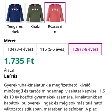
Tengerés
Khaki
Rózsaszí
zkék
n
Méret
104 (3-4 éves)
116 (5-6 éves)
128 (7-8 éves)
1.735
Ft
Áfával
Leírás
Gyerekruha-kínálatunk a megfizethető, kiváló
minőségű és tartós mindennapi viseletet képviseli 1,5
és 10 év közötti gyermekek számára. Kínálatunkban
kabátok, pulóverek, ingek és még sok más található
változatos stílusban, méretben és színben. A piac