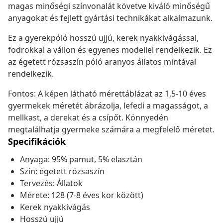
magas minőségi színvonalát követve kiváló minőségű
anyagokat és fejlett gyártási technikákat alkalmazunk.
Ez a gyerekpóló hosszú ujjú, kerek nyakkivágással,
fodrokkal a vállon és egyenes modellel rendelkezik. Ez
az égetett rózsaszín póló aranyos állatos mintával
rendelkezik.
Fontos: A képen látható mérettáblázat az 1,5-10 éves
gyermekek méretét ábrázolja, lefedi a magasságot, a
mellkast, a derekat és a csípőt. Könnyedén
megtalálhatja gyermeke számára a megfelelő méretet.
Specifikációk
Anyaga: 95% pamut, 5% elasztán
Szín: égetett rózsaszín
Tervezés: Állatok
Mérete: 128 (7-8 éves kor között)
Kerek nyakkivágás
Hosszú ujjú