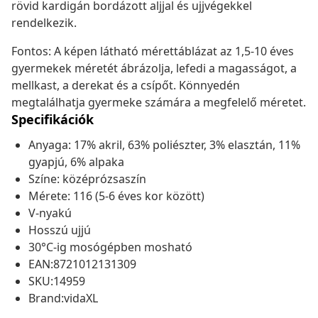
rövid kardigán bordázott aljjal és ujjvégekkel
rendelkezik.
Fontos: A képen látható mérettáblázat az 1,5-10 éves
gyermekek méretét ábrázolja, lefedi a magasságot, a
mellkast, a derekat és a csípőt. Könnyedén
megtalálhatja gyermeke számára a megfelelő méretet.
Specifikációk
Anyaga: 17% akril, 63% poliészter, 3% elasztán, 11%
gyapjú, 6% alpaka
Színe: középrózsaszín
Mérete: 116 (5-6 éves kor között)
V-nyakú
Hosszú ujjú
30°C-ig mosógépben mosható
EAN:8721012131309
SKU:14959
Brand:vidaXL