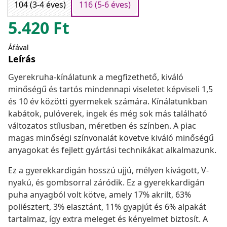
104 (3-4 éves)
116 (5-6 éves)
5.420
Ft
Áfával
Leírás
Gyerekruha-kínálatunk a megfizethető, kiváló
minőségű és tartós mindennapi viseletet képviseli 1,5
és 10 év közötti gyermekek számára. Kínálatunkban
kabátok, pulóverek, ingek és még sok más található
változatos stílusban, méretben és színben. A piac
magas minőségi színvonalát követve kiváló minőségű
anyagokat és fejlett gyártási technikákat alkalmazunk.
Ez a gyerekkardigán hosszú ujjú, mélyen kivágott, V-
nyakú, és gombsorral záródik. Ez a gyerekkardigán
puha anyagból volt kötve, amely 17% akrilt, 63%
poliésztert, 3% elasztánt, 11% gyapjút és 6% alpakát
tartalmaz, így extra meleget és kényelmet biztosít. A