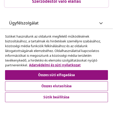
Szerződéstől való elállás
Ügyfélszolgálat
Sütiket használunk az oldalunk megfelelő működésének
Üzlet
biztosításához, a tartalmak és hirdetések személyre szabásához,
közösségi média funkciók felkínálásához és az oldalunk
látogatottságának elemzéséhez. Oldalhasználattal kapcsolatos
vidaXL
információkat is megosztunk a közösségi média területén
tevékenykedő, a hirdetési és elemzési szolgáltatásokat nyújtó
partnereinkkel.
Adatvédelmi és süti nyilatkozat
Fedezz fel többet
Összes süti elfogadása
Összes elutasítása
Sütik beállítása
© 2008-2026 vidaXL A www.vidaxl.hu a vidaXL Marketplace
Europe B.V. Weboldala