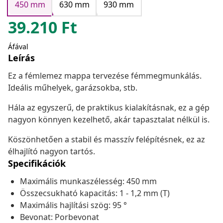
450 mm
630 mm
930 mm
39.210
Ft
Áfával
Leírás
Ez a fémlemez mappa tervezése fémmegmunkálás.
Ideális műhelyek, garázsokba, stb.
Hála az egyszerű, de praktikus kialakításnak, ez a gép
nagyon könnyen kezelhető, akár tapasztalat nélkül is.
Köszönhetően a stabil és masszív felépítésnek, ez az
élhajlító nagyon tartós.
Specifikációk
Maximális munkaszélesség: 450 mm
Összecsukható kapacitás: 1 - 1,2 mm (T)
Maximális hajlítási szög: 95 °
Bevonat: Porbevonat