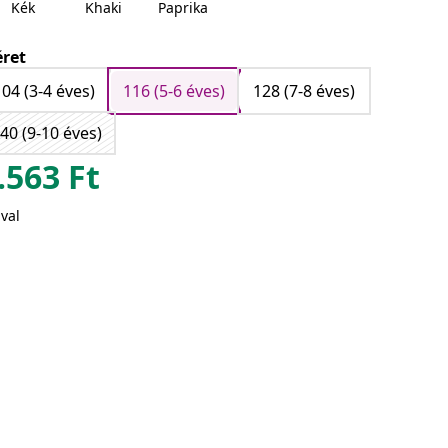
Kék
Khaki
Paprika
ret
104 (3-4 éves)
116 (5-6 éves)
128 (7-8 éves)
40 (9-10 éves)
.563
Ft
val