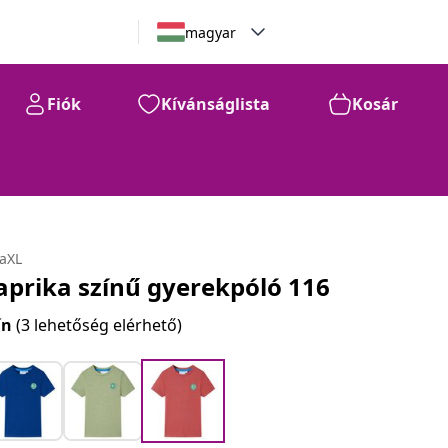
magyar
Fiók
Kívánságlista
Kosár
daXL
aprika színű gyerekpóló 116
ín
(3 lehetőség elérhető)