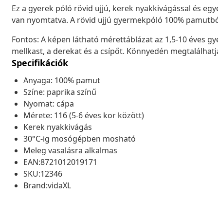
Ez a gyerek póló rövid ujjú, kerek nyakkivágással és eg
van nyomtatva. A rövid ujjú gyermekpóló 100% pamutból
Fontos: A képen látható mérettáblázat az 1,5-10 éves g
mellkast, a derekat és a csípőt. Könnyedén megtalálha
Specifikációk
Anyaga: 100% pamut
Színe: paprika színű
Nyomat: cápa
Mérete: 116 (5-6 éves kor között)
Kerek nyakkivágás
30°C-ig mosógépben mosható
Meleg vasalásra alkalmas
EAN:8721012019171
SKU:12346
Brand:vidaXL