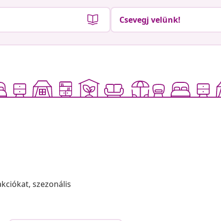
Csevegj velünk!
akciókat, szezonális