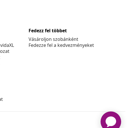
Fedezz fel többet
Vásároljon szobánként
 vidaXL
Fedezze fel a kedvezményeket
kozat
t
k
at