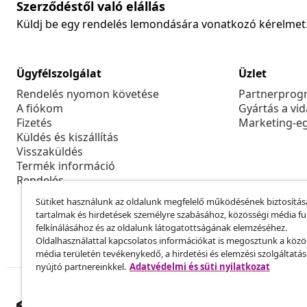
Szerződéstől való elállás
Küldj be egy rendelés lemondására vonatkozó kérelmet
Ügyfélszolgálat
Üzlet
Rendelés nyomon követése
Partnerprog
A fiókom
Gyártás a vi
Fizetés
Marketing-e
Küldés és kiszállítás
Visszaküldés
Termék információ
Rendelés
Sütiket használunk az oldalunk megfelelő működésének biztosítás
tartalmak és hirdetések személyre szabásához, közösségi média f
felkínálásához és az oldalunk látogatottságának elemzéséhez.
Oldalhasználattal kapcsolatos információkat is megosztunk a közö
média területén tevékenykedő, a hirdetési és elemzési szolgáltatá
nyújtó partnereinkkel.
Adatvédelmi és süti nyilatkozat