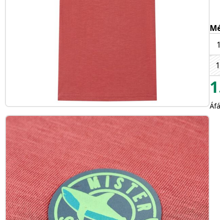
Mé
1
1
Áfá