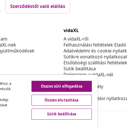
Szerződéstől való elállás
.
vidaXL
ram
A vidaXL-ről
daXL-nek
Felhasználási feltételek Eladó
gyüttműködések
Adatvédelmi és cookie-nyilat
Sütikre vonatkozó nyilatkoza
Elsőbbségi szállítási feltétele
Sütik beállítása
Dolgozzon a vidaXL-nél
Biztonsági
ához, a
EU felelős személy
Összes süti elfogadása
unkciók
Politikával EPR
Akadálymentesítési nyilatkoz
sségi
Összes elutasítása
sokat
Sütik beállítása