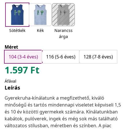
Sötétkék
Kék
Narancss
árga
Méret
104 (3-4 éves)
116 (5-6 éves)
128 (7-8 éves)
1.597
Ft
Áfával
Leírás
Gyerekruha-kínálatunk a megfizethető, kiváló
minőségű és tartós mindennapi viseletet képviseli 1,5
és 10 év közötti gyermekek számára. Kínálatunkban
kabátok, pulóverek, ingek és még sok más található
változatos stílusban, méretben és színben. A piac