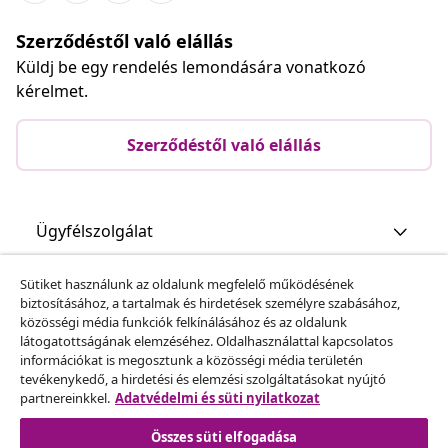
Szerződéstől való elállás
Küldj be egy rendelés lemondására vonatkozó
kérelmet.
Szerződéstől való elállás
Ügyfélszolgálat
Sütiket használunk az oldalunk megfelelő működésének
Üzlet
biztosításához, a tartalmak és hirdetések személyre szabásához,
közösségi média funkciók felkínálásához és az oldalunk
látogatottságának elemzéséhez. Oldalhasználattal kapcsolatos
vidaXL
információkat is megosztunk a közösségi média területén
tevékenykedő, a hirdetési és elemzési szolgáltatásokat nyújtó
partnereinkkel.
Adatvédelmi és süti nyilatkozat
Fedezz fel többet
Összes süti elfogadása