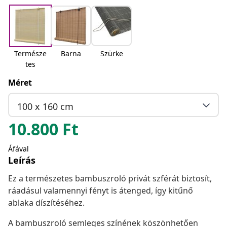
Természe
Barna
Szürke
tes
Méret
100 x 160 cm
10.800
Ft
Áfával
Leírás
Ez a természetes bambuszroló privát szférát biztosít,
ráadásul valamennyi fényt is átenged, így kitűnő
ablaka díszítéséhez.
A bambuszroló semleges színének köszönhetően