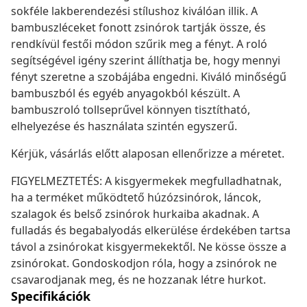
sokféle lakberendezési stílushoz kiválóan illik. A
bambuszléceket fonott zsinórok tartják össze, és
rendkívül festői módon szűrik meg a fényt. A roló
segítségével igény szerint állíthatja be, hogy mennyi
fényt szeretne a szobájába engedni. Kiváló minőségű
bambuszból és egyéb anyagokból készült. A
bambuszroló tollseprűvel könnyen tisztítható,
elhelyezése és használata szintén egyszerű.
Kérjük, vásárlás előtt alaposan ellenőrizze a méretet.
FIGYELMEZTETÉS: A kisgyermekek megfulladhatnak,
ha a terméket működtető húzózsinórok, láncok,
szalagok és belső zsinórok hurkaiba akadnak. A
fulladás és begabalyodás elkerülése érdekében tartsa
távol a zsinórokat kisgyermekektől. Ne kösse össze a
zsinórokat. Gondoskodjon róla, hogy a zsinórok ne
csavarodjanak meg, és ne hozzanak létre hurkot.
Specifikációk