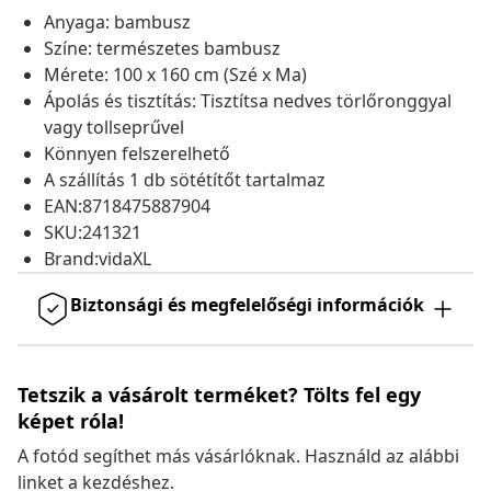
Anyaga: bambusz
Színe: természetes bambusz
Mérete: 100 x 160 cm (Szé x Ma)
Ápolás és tisztítás: Tisztítsa nedves törlőronggyal
vagy tollseprűvel
Könnyen felszerelhető
A szállítás 1 db sötétítőt tartalmaz
EAN:8718475887904
SKU:241321
Brand:vidaXL
Biztonsági és megfelelőségi információk
Tetszik a vásárolt terméket? Tölts fel egy
képet róla!
A fotód segíthet más vásárlóknak. Használd az alábbi
linket a kezdéshez.