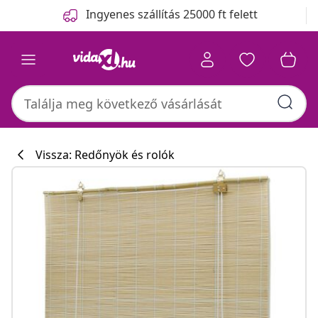
Előző
Következő
Ingyenes szállítás 25000 ft felett
Vissza: Redőnyök és rolók