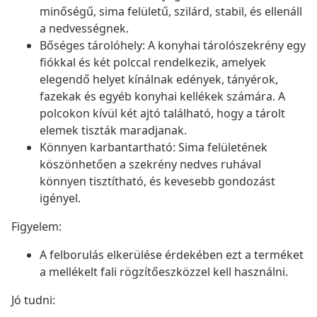
minőségű, sima felületű, szilárd, stabil, és ellenáll
a nedvességnek.
Bőséges tárolóhely: A konyhai tárolószekrény egy
fiókkal és két polccal rendelkezik, amelyek
elegendő helyet kínálnak edények, tányérok,
fazekak és egyéb konyhai kellékek számára. A
polcokon kívül két ajtó található, hogy a tárolt
elemek tiszták maradjanak.
Könnyen karbantartható: Sima felületének
köszönhetően a szekrény nedves ruhával
könnyen tisztítható, és kevesebb gondozást
igényel.
Figyelem:
A felborulás elkerülése érdekében ezt a terméket
a mellékelt fali rögzítőeszközzel kell használni.
Jó tudni: