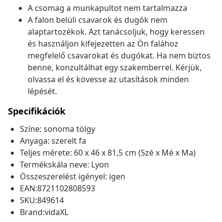
A csomag a munkapultot nem tartalmazza
A falon belüli csavarok és dugók nem
alaptartozékok. Azt tanácsoljuk, hogy keressen
és használjon kifejezetten az Ön falához
megfelelő csavarokat és dugókat. Ha nem biztos
benne, konzultálhat egy szakemberrel. Kérjük,
olvassa el és kövesse az utasítások minden
lépését.
Specifikációk
Színe: sonoma tölgy
Anyaga: szerelt fa
Teljes mérete: 60 x 46 x 81,5 cm (Szé x Mé x Ma)
Termékskála neve: Lyon
Összeszerelést igényel: igen
EAN:8721102808593
SKU:849614
Brand:vidaXL