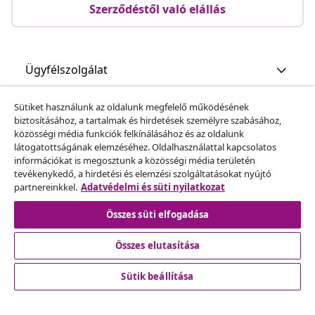
Szerződéstől való elállás
Ügyfélszolgálat
Sütiket használunk az oldalunk megfelelő működésének
Üzlet
biztosításához, a tartalmak és hirdetések személyre szabásához,
közösségi média funkciók felkínálásához és az oldalunk
látogatottságának elemzéséhez. Oldalhasználattal kapcsolatos
vidaXL
információkat is megosztunk a közösségi média területén
tevékenykedő, a hirdetési és elemzési szolgáltatásokat nyújtó
partnereinkkel.
Adatvédelmi és süti nyilatkozat
Fedezz fel többet
Összes süti elfogadása
Összes elutasítása
Sütik beállítása
© 2008-2026 vidaXL A www.vidaxl.hu a vidaXL Marketplace