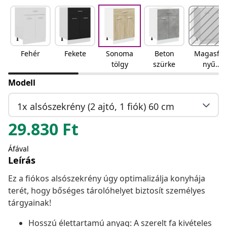
Fehér
Fekete
Sonoma
Beton
Magasfé
tölgy
szürke
nyű
fehér
Modell
1x alsószekrény (2 ajtó, 1 fiók) 60 cm
29.830
Ft
Áfával
Leírás
Ez a fiókos alsószekrény úgy optimalizálja konyhája
terét, hogy bőséges tárolóhelyet biztosít személyes
tárgyainak!
Hosszú élettartamú anyag: A szerelt fa kivételes