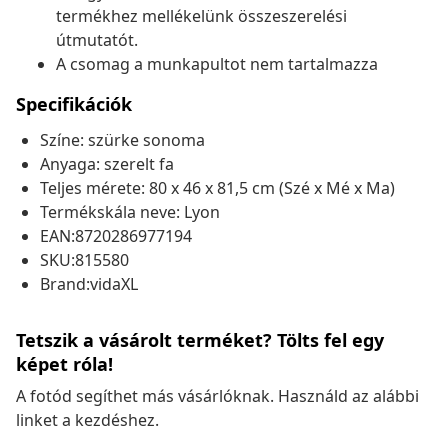
termékhez mellékelünk összeszerelési
útmutatót.
A csomag a munkapultot nem tartalmazza
Specifikációk
Színe: szürke sonoma
Anyaga: szerelt fa
Teljes mérete: 80 x 46 x 81,5 cm (Szé x Mé x Ma)
Termékskála neve: Lyon
EAN:8720286977194
SKU:815580
Brand:vidaXL
Tetszik a vásárolt terméket? Tölts fel egy
képet róla!
A fotód segíthet más vásárlóknak. Használd az alábbi
linket a kezdéshez.