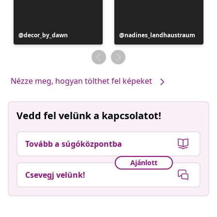
Bejegyzés
decor_by_dawn
Bejegyzés
nadines_landhaustraum
közzétevője
közzétevője
Nézze meg, hogyan tölthet fel képeket
Vedd fel velünk a kapcsolatot!
Tovább a súgóközpontba
Ajánlott
Csevegj velünk!