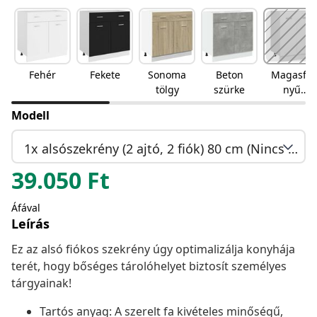
Fehér
Fekete
Sonoma
Beton
Magasfé
tölgy
szürke
nyű
fehér
Modell
1x alsószekrény (2 ajtó, 2 fiók) 80 cm (Nincs raktáron)
39.050
Ft
Áfával
Leírás
Ez az alsó fiókos szekrény úgy optimalizálja konyhája
terét, hogy bőséges tárolóhelyet biztosít személyes
tárgyainak!
Tartós anyag: A szerelt fa kivételes minőségű,