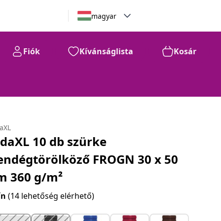
magyar
Fiók
Kívánságlista
Kosár
daXL
idaXL 10 db szürke
endégtörölköző FROGN 30 x 50
m 360 g/m²
ín
(14 lehetőség elérhető)