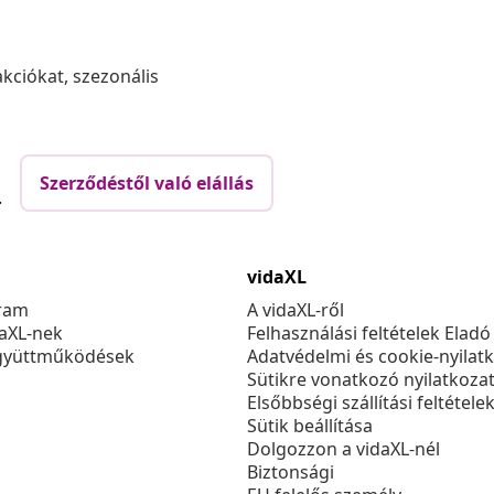
akciókat, szezonális
Szerződéstől való elállás
.
vidaXL
ram
A vidaXL-ről
daXL-nek
Felhasználási feltételek Eladó
gyüttműködések
Adatvédelmi és cookie-nyilat
Sütikre vonatkozó nyilatkoza
Elsőbbségi szállítási feltétele
Sütik beállítása
Dolgozzon a vidaXL-nél
Biztonsági