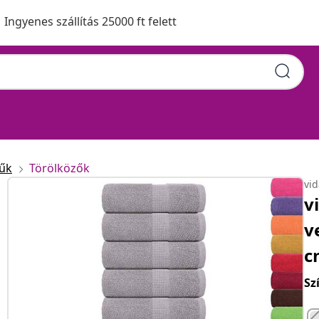
Ingyenes szállítás 25000 ft felett
űk
Törölközők
vi
v
v
c
Sz