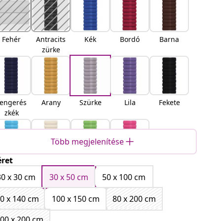
Fehér
Antracits
Kék
Bordó
Barna
zürke
engerés
Arany
Szürke
Lila
Fekete
zkék
Több megjelenítése
ret
Türkiz
Krém
Alma
Rózsaszí
zöld
n
30 x 30 cm
30 x 50 cm
50 x 100 cm
0 x 140 cm
100 x 150 cm
80 x 200 cm
00 x 200 cm