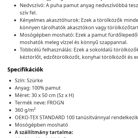
Nedvszívó: A puha pamut anyag nedvszívóbbá teszi 
szív fel.
Kényelmes akasztóhurok: Ezek a törölközők mindeg
könnyen tárolhatók akasztókon vagy törölközőtar
Mosógépben mosható: Ezek a pamut fürdőlepedő
moshatók meleg vízzel és könnyű szappannal.
Többcélú felhasználás: Ezek a sokoldalú törölközők
kéztörlőt, edzőtörölközőt, konyhai törölközőt és 
Specifikációk
Szín: Szürke
Anyag: 100% pamut
Méret: 30 x 50 cm (Sz x H)
Termék neve: FROGN
360 g/m²
OEKO-TEX STANDARD 100 tanúsítvánnyal rendelkezi
Mosógépben mosható
A szállítmány tartalma: