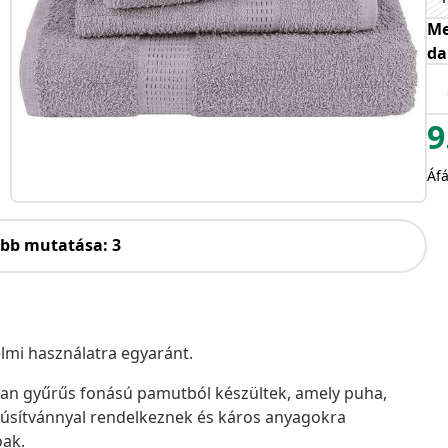
Me
da
9
Áfá
öbb mutatása: 3
lmi használatra egyaránt.
ban gyűrűs fonású pamutból készültek, amely puha,
núsítvánnyal rendelkeznek és káros anyagokra
óak.