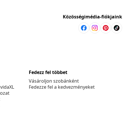
Közösségimédia-fiókjaink
Fedezz fel többet
Vásároljon szobánként
 vidaXL
Fedezze fel a kedvezményeket
kozat
t
k