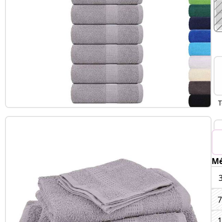
T
Mé
7
1