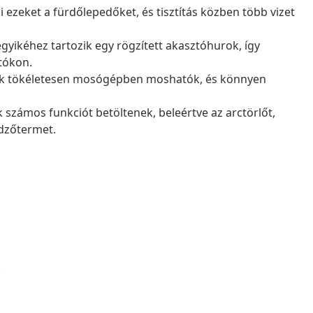
ezeket a fürdőlepedőket, és tisztítás közben több vizet
yikéhez tartozik egy rögzített akasztóhurok, így
tókon.
k tökéletesen mosógépben moshatók, és könnyen
 számos funkciót betöltenek, beleértve az arctörlőt,
edzőtermet.
k