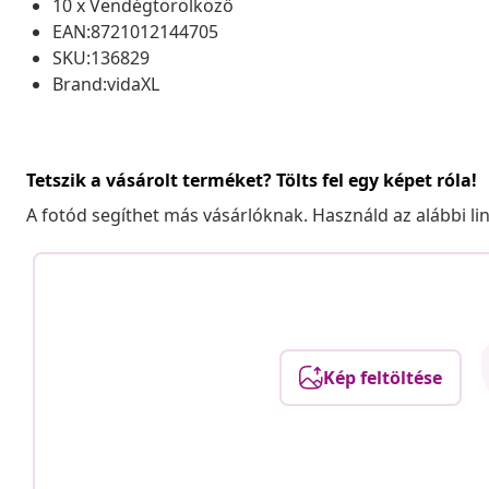
10 x Vendégtörölköző
EAN:8721012144705
SKU:136829
Brand:vidaXL
Tetszik a vásárolt terméket? Tölts fel egy képet róla!
A fotód segíthet más vásárlóknak. Használd az alábbi li
Kép feltöltése