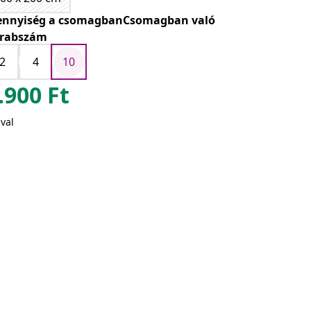
nnyiség a csomagbanCsomagban való
rabszám
2
4
10
.900
Ft
val