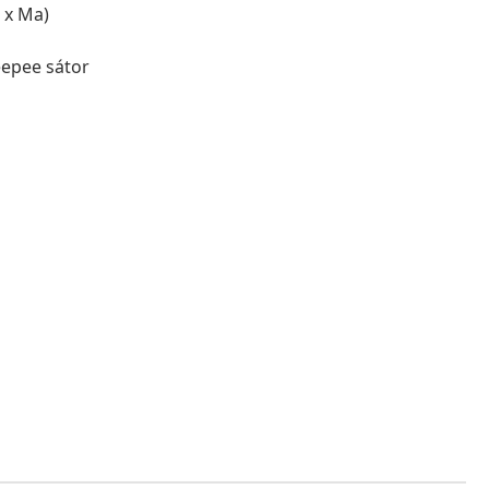
 x Ma)
teepee sátor