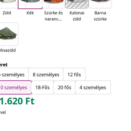
Zöld
Kék
Szürke és
Katonai
Barna
narancss
zöld
szürke
árga
livazöld
ret
6 személyes
8 személyes
12 fős
10 személyes
18-Fős
20 fős
4 személyes
1.620
Ft
val