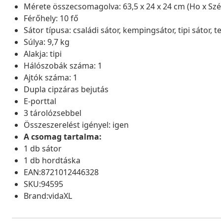
Mérete összecsomagolva: 63,5 x 24 x 24 cm (Ho x Szé
Férőhely: 10 fő
Sátor típusa: családi sátor, kempingsátor, tipi sátor, 
Súlya: 9,7 kg
Alakja: tipi
Hálószobák száma: 1
Ajtók száma: 1
Dupla cipzáras bejutás
E-porttal
3 tárolózsebbel
Összeszerelést igényel: igen
A csomag tartalma:
1 db sátor
1 db hordtáska
EAN:8721012446328
SKU:94595
Brand:vidaXL