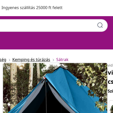
Ingyenes szállítás 25000 ft felett
ység
Kemping és túrázás
Sátrak
vi
v
c
Sz