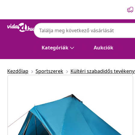
Előző
Következő
Kategóriák
Aukciók
Kezdőlap
Sportszerek
Kültéri szabadidős tevéken