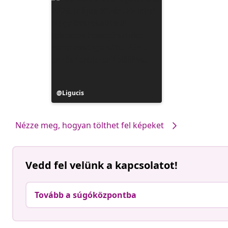
Bejegyzés
Ligucis
közzétevője
Nézze meg, hogyan tölthet fel képeket
Vedd fel velünk a kapcsolatot!
Tovább a súgóközpontba