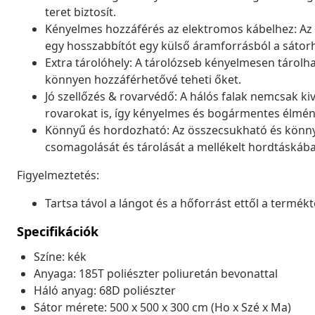
teret biztosít.
Kényelmes hozzáférés az elektromos kábelhez: Az 
egy hosszabbítót egy külső áramforrásból a sátor
Extra tárolóhely: A tárolózseb kényelmesen tárolhat
könnyen hozzáférhetővé teheti őket.
Jó szellőzés & rovarvédő: A hálós falak nemcsak kiv
rovarokat is, így kényelmes és bogármentes élmén
Könnyű és hordozható: Az összecsukható és könnyű 
csomagolását és tárolását a mellékelt hordtáskába
Figyelmeztetés:
Tartsa távol a lángot és a hőforrást ettől a termékt
Specifikációk
Színe: kék
Anyaga: 185T poliészter poliuretán bevonattal
Háló anyag: 68D poliészter
Sátor mérete: 500 x 500 x 300 cm (Ho x Szé x Ma)