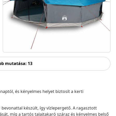
bb mutatása: 13
aptól, és kényelmes helyet biztosít a kerti
U bevonattal készült, így vízlepergető. A ragasztott
át, míg a tartós talajtakaró száraz és kényelmes belső