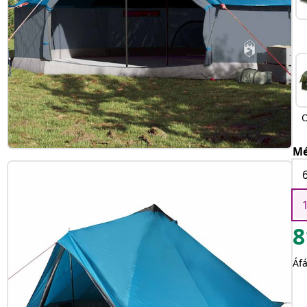
O
Mé
8
Áfá