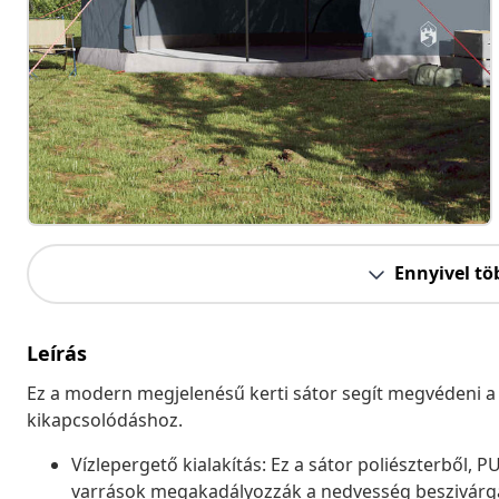
Ennyivel tö
Leírás
Ez a modern megjelenésű kerti sátor segít megvédeni a n
kikapcsolódáshoz.
Vízlepergető kialakítás: Ez a sátor poliészterből, P
varrások megakadályozzák a nedvesség beszivárgás