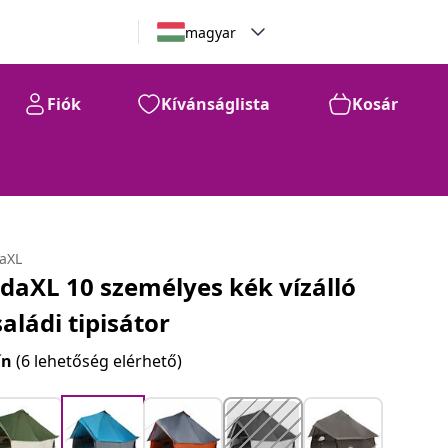
magyar
Fiók
Kívánságlista
Kosár
daXL
idaXL 10 személyes kék vízálló
saládi tipisátor
ín
(6 lehetőség elérhető)