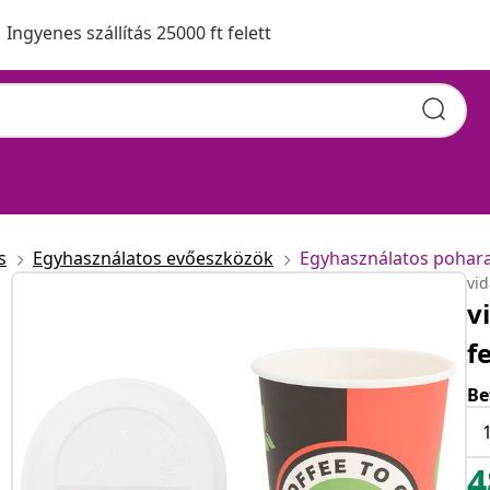
Ingyenes szállítás 25000 ft felett
s
Egyhasználatos evőeszközök
Egyhasználatos pohar
vi
v
f
Be
4