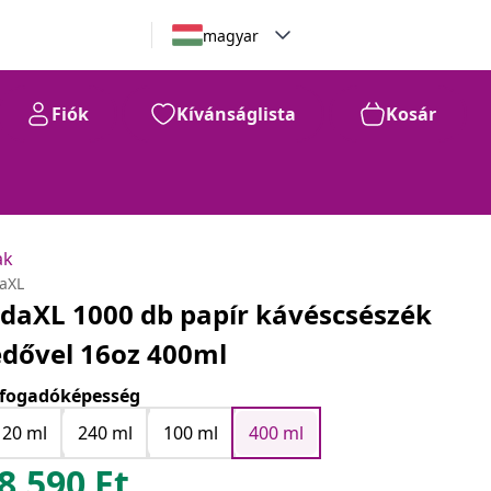
magyar
Fiók
Kívánságlista
Kosár
ak
daXL
idaXL 1000 db papír kávéscsészék
edővel 16oz 400ml
fogadóképesség
120 ml
240 ml
100 ml
400 ml
8.590
Ft