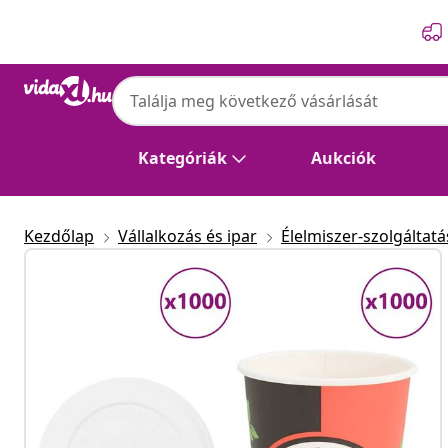
Előző
Következő
Kategóriák
Aukciók
Kezdőlap
Vállalkozás és ipar
Élelmiszer-szolgáltatá