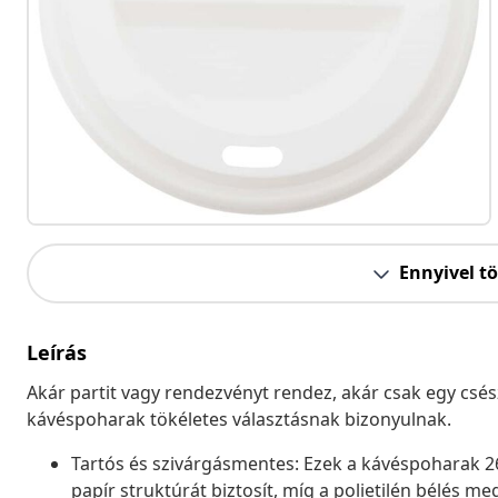
Ennyivel t
Leírás
Akár partit vagy rendezvényt rendez, akár csak egy csé
kávéspoharak tökéletes választásnak bizonyulnak.
Tartós és szivárgásmentes: Ezek a kávéspoharak 260
papír struktúrát biztosít, míg a polietilén bélés me