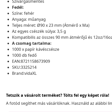
Szivárgásmentes
Fedél:
Színe: fehér
Anyaga: műanyag
Teljes méret: Ø90 x 23 mm (Átmérő x Ma)
Az egyes csészék súlya: 3,5 g
Kompatibilis az összes 90 mm átmérőjű és 12oz/16oz
A csomag tartalma:
1000 x papír kávéscsésze
1000 db fedő
EAN:8721158673909
SKU:3325214
Brand:vidaXL
Tetszik a vásárolt terméket? Tölts fel egy képet róla!
A fotód segíthet más vásárlóknak. Használd az alábbi li