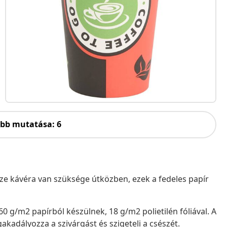
öbb mutatása: 6
sze kávéra van szüksége útközben, ezek a fedeles papír
 g/m2 papírból készülnek, 18 g/m2 polietilén fóliával. A
gakadályozza a szivárgást és szigeteli a csészét.