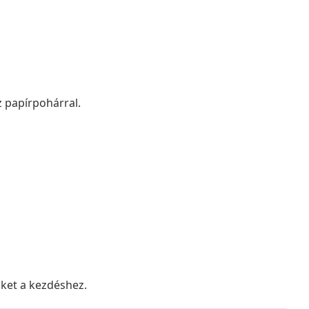
 papírpohárral.
nket a kezdéshez.