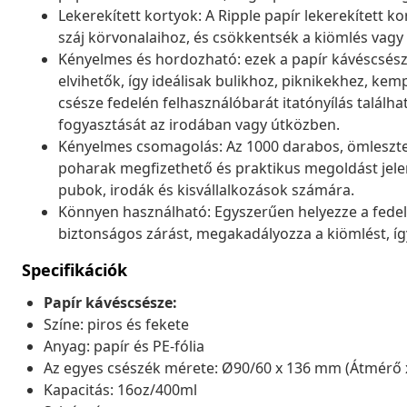
Lekerekített kortyok: A Ripple papír lekerekített k
száj körvonalaihoz, és csökkentsék a kiömlés vagy
Kényelmes és hordozható: ezek a papír kávéscsész
elvihetők, így ideálisak bulikhoz, piknikekhez, ke
csésze fedelén felhasználóbarát itatónyílás találha
fogyasztását az irodában vagy útközben.
Kényelmes csomagolás: Az 1000 darabos, ömleszte
poharak megfizethető és praktikus megoldást jele
pubok, irodák és kisvállalkozások számára.
Könnyen használható: Egyszerűen helyezze a fedele
biztonságos zárást, megakadályozza a kiömlést, íg
Specifikációk
Papír kávéscsésze:
Színe: piros és fekete
Anyag: papír és PE-fólia
Az egyes csészék mérete: Ø90/60 x 136 mm (Átmérő 
Kapacitás: 16oz/400ml