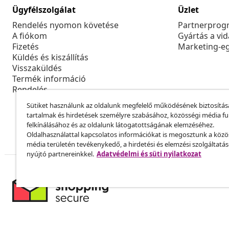
Ügyfélszolgálat
Üzlet
Rendelés nyomon követése
Partnerprog
A fiókom
Gyártás a vi
Fizetés
Marketing-e
Küldés és kiszállítás
Visszaküldés
Termék információ
Rendelés
Sütiket használunk az oldalunk megfelelő működésének biztosítás
tartalmak és hirdetések személyre szabásához, közösségi média f
felkínálásához és az oldalunk látogatottságának elemzéséhez.
Oldalhasználattal kapcsolatos információkat is megosztunk a közö
média területén tevékenykedő, a hirdetési és elemzési szolgáltatá
nyújtó partnereinkkel.
Adatvédelmi és süti nyilatkozat