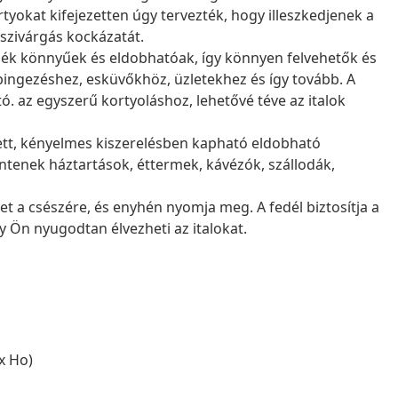
ortyokat kifejezetten úgy tervezték, hogy illeszkedjenek a
 szivárgás kockázatát.
ék könnyűek és eldobhatóak, így könnyen felvehetők és
mpingezéshez, esküvőkhöz, üzletekhez és így tovább. A
tó. az egyszerű kortyoláshoz, lehetővé téve az italok
tt, kényelmes kiszerelésben kapható eldobható
ntenek háztartások, éttermek, kávézók, szállodák,
t a csészére, és enyhén nyomja meg. A fedél biztosítja a
y Ön nyugodtan élvezheti az italokat.
x Ho)