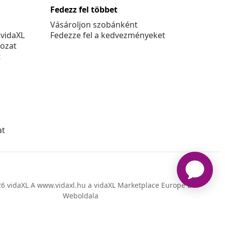
Fedezz fel többet
Vásároljon szobánként
 vidaXL
Fedezze fel a kedvezményeket
kozat
t
k
at
6 vidaXL A www.vidaxl.hu a vidaXL Marketplace Europe B.V.
Weboldala