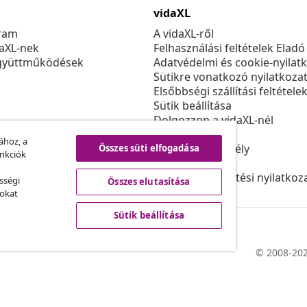
vidaXL
ram
A vidaXL-ről
daXL-nek
Felhasználási feltételek Eladó
gyüttműködések
Adatvédelmi és cookie-nyilat
Sütikre vonatkozó nyilatkoza
Elsőbbségi szállítási feltétele
Sütik beállítása
Dolgozzon a vidaXL-nél
Biztonsági
ához, a
EU felelős személy
Összes süti elfogadása
unkciók
Politikával EPR
Akadálymentesítési nyilatkoz
sségi
Összes elutasítása
sokat
Sütik beállítása
© 2008-202