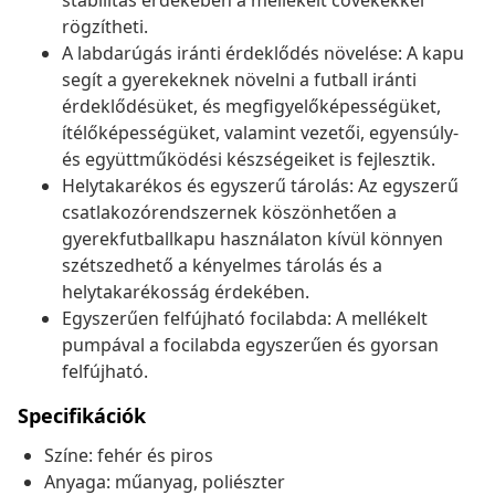
stabilitás érdekében a mellékelt cövekekkel
rögzítheti.
A labdarúgás iránti érdeklődés növelése: A kapu
segít a gyerekeknek növelni a futball iránti
érdeklődésüket, és megfigyelőképességüket,
ítélőképességüket, valamint vezetői, egyensúly-
és együttműködési készségeiket is fejlesztik.
Helytakarékos és egyszerű tárolás: Az egyszerű
csatlakozórendszernek köszönhetően a
gyerekfutballkapu használaton kívül könnyen
szétszedhető a kényelmes tárolás és a
helytakarékosság érdekében.
Egyszerűen felfújható focilabda: A mellékelt
pumpával a focilabda egyszerűen és gyorsan
felfújható.
Specifikációk
Színe: fehér és piros
Anyaga: műanyag, poliészter