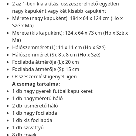
2 az 1-ben kialakítás: összeszerelhető egyetlen
nagy kapuként vagy két kisebb kapuként
Mérete (nagy kapuként): 184 x 64 x 124 cm (Ho x
Szé x Ma)
Mérete (kis kapuként): 124 x 64 x 73 cm (Ho x Szé x
Ma)
Hálószemméret (L): 11 x 11 cm (Ho x Szé)
Hálószemméret (S): 8 x 8 cm (Ho x Szé)
Focilabda átmérője (L): 20 cm
Focilabda átmérője (S): 15 cm
Összeszerelést igényel: igen
A csomag tartalma:
1 db nagy gyerek futballkapu keret
1 db nagyméretű háló
2 db kisméretű háló
1 db nagy focilabda
1 db kis focilabda
1 db szivattyú
8 db cövek