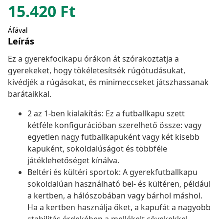
15.420
Ft
Áfával
Leírás
Ez a gyerekfocikapu órákon át szórakoztatja a
gyerekeket, hogy tökéletesítsék rúgótudásukat,
kivédjék a rúgásokat, és minimeccseket játszhassanak
barátaikkal.
2 az 1-ben kialakítás: Ez a futballkapu szett
kétféle konfigurációban szerelhető össze: vagy
egyetlen nagy futballkapuként vagy két kisebb
kapuként, sokoldalúságot és többféle
játéklehetőséget kínálva.
Beltéri és kültéri sportok: A gyerekfutballkapu
sokoldalúan használható bel- és kültéren, például
a kertben, a hálószobában vagy bárhol máshol.
Ha a kertben használja őket, a kapufát a nagyobb