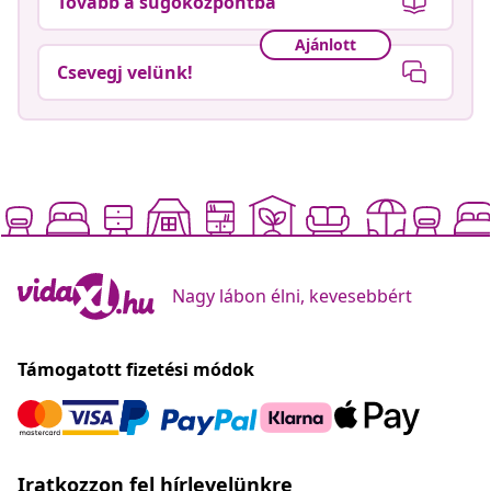
Tovább a súgóközpontba
Ajánlott
Csevegj velünk!
Nagy lábon élni, kevesebbért
Támogatott fizetési módok
Iratkozzon fel hírlevelünkre