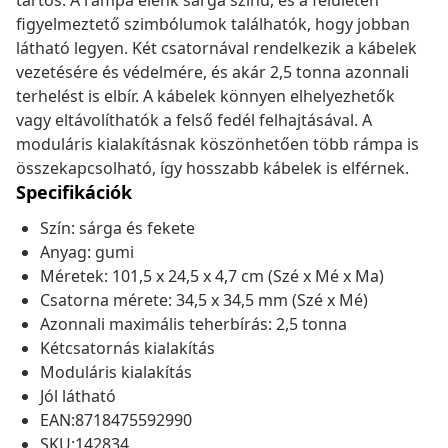
tartós. A rámpa élénk sárga színű, és a felületén
figyelmeztető szimbólumok találhatók, hogy jobban
látható legyen. Két csatornával rendelkezik a kábelek
vezetésére és védelmére, és akár 2,5 tonna azonnali
terhelést is elbír. A kábelek könnyen elhelyezhetők
vagy eltávolíthatók a felső fedél felhajtásával. A
moduláris kialakításnak köszönhetően több rámpa is
összekapcsolható, így hosszabb kábelek is elférnek.
Specifikációk
Szín: sárga és fekete
Anyag: gumi
Méretek: 101,5 x 24,5 x 4,7 cm (Szé x Mé x Ma)
Csatorna mérete: 34,5 x 34,5 mm (Szé x Mé)
Azonnali maximális teherbírás: 2,5 tonna
Kétcsatornás kialakítás
Moduláris kialakítás
Jól látható
EAN:8718475592990
SKU:142834