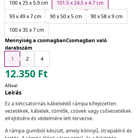
100 x 25 x 5.9 cm
101.5 x 24.5 x 4.7 cm
93 x 49 x 7 cm
90 x 50 x 5 cm
90 x 58 x 9 cm
100 x 35 x 7 cm
Mennyiség a csomagbanCsomagban való
darabszám
1
2
4
12.350
Ft
Áfával
Leírás
Ez a kétcsatornás kábelvédő rámpa kifejezetten
vezetékek, kábelek, tömlők, csövek vagy csővezetékek
elrejtésére és védelmére lett tervezve.
A rámpa gumiból készült, amely könnyű, strapabíró és