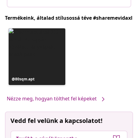
Termékeink, általad stílusossá téve #sharemevidaxl
Bejegyzés
80sqm.apt
közzétevője
Nézze meg, hogyan tölthet fel képeket
Vedd fel velünk a kapcsolatot!