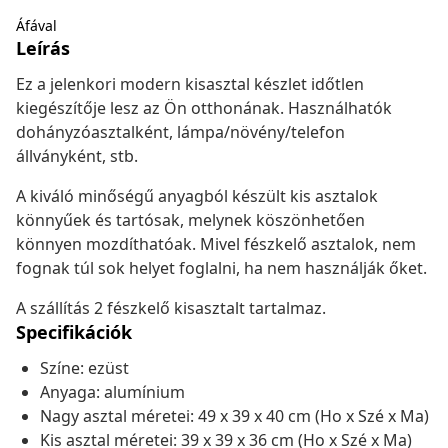
Áfával
Leírás
Ez a jelenkori modern kisasztal készlet időtlen
kiegészítője lesz az Ön otthonának. Használhatók
dohányzóasztalként, lámpa/növény/telefon
állványként, stb.
A kiváló minőségű anyagból készült kis asztalok
könnyűek és tartósak, melynek köszönhetően
könnyen mozdíthatóak. Mivel fészkelő asztalok, nem
fognak túl sok helyet foglalni, ha nem használják őket.
A szállítás 2 fészkelő kisasztalt tartalmaz.
Specifikációk
Színe: ezüst
Anyaga: alumínium
Nagy asztal méretei: 49 x 39 x 40 cm (Ho x Szé x Ma)
Kis asztal méretei: 39 x 39 x 36 cm (Ho x Szé x Ma)