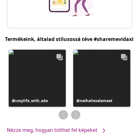
Termékeink, általad stílusossá téve #sharemevidaxl
Bejegyzés
cosylife_with_ada
Bejegyzés
nathaliesalamaat
közzétevője
közzétevője
Nézze meg, hogyan tölthet fel képeket