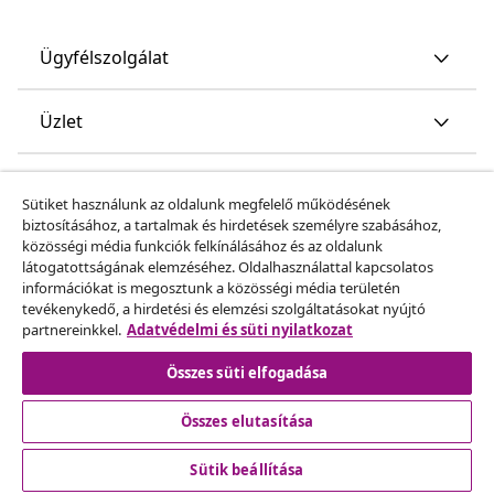
Ügyfélszolgálat
Üzlet
vidaXL
Sütiket használunk az oldalunk megfelelő működésének
biztosításához, a tartalmak és hirdetések személyre szabásához,
közösségi média funkciók felkínálásához és az oldalunk
Fedezz fel többet
látogatottságának elemzéséhez. Oldalhasználattal kapcsolatos
információkat is megosztunk a közösségi média területén
tevékenykedő, a hirdetési és elemzési szolgáltatásokat nyújtó
partnereinkkel.
Adatvédelmi és süti nyilatkozat
Összes süti elfogadása
Összes elutasítása
© 2008-2026 vidaXL A www.vidaxl.hu a vidaXL Marketplace
Europe B.V. Weboldala
Sütik beállítása