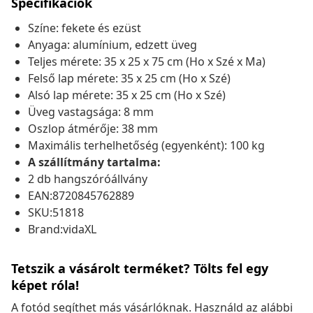
Specifikációk
Színe: fekete és ezüst
Anyaga: alumínium, edzett üveg
Teljes mérete: 35 x 25 x 75 cm (Ho x Szé x Ma)
Felső lap mérete: 35 x 25 cm (Ho x Szé)
Alsó lap mérete: 35 x 25 cm (Ho x Szé)
Üveg vastagsága: 8 mm
Oszlop átmérője: 38 mm
Maximális terhelhetőség (egyenként): 100 kg
A szállítmány tartalma:
2 db hangszóróállvány
EAN:8720845762889
SKU:51818
Brand:vidaXL
Tetszik a vásárolt terméket? Tölts fel egy
képet róla!
A fotód segíthet más vásárlóknak. Használd az alábbi