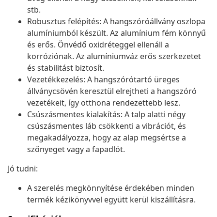
stb.
Robusztus felépítés: A hangszóróállvány oszlopa
alumíniumból készült. Az alumínium fém könnyű
és erős. Önvédő oxidréteggel ellenáll a
korróziónak. Az alumíniumváz erős szerkezetet
és stabilitást biztosít.
Vezetékkezelés: A hangszórótartó üreges
állványcsövén keresztül elrejtheti a hangszóró
vezetékeit, így otthona rendezettebb lesz.
Csúszásmentes kialakítás: A talp alatti négy
csúszásmentes láb csökkenti a vibrációt, és
megakadályozza, hogy az alap megsértse a
szőnyeget vagy a fapadlót.
Jó tudni:
A szerelés megkönnyítése érdekében minden
termék kézikönyvvel együtt kerül kiszállításra.