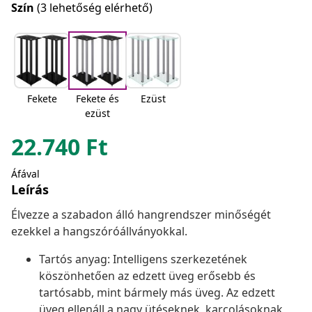
Szín
(3 lehetőség elérhető)
Fekete
Fekete és
Ezüst
ezüst
22.740
Ft
Áfával
Leírás
Élvezze a szabadon álló hangrendszer minőségét
ezekkel a hangszóróállványokkal.
Tartós anyag: Intelligens szerkezetének
köszönhetően az edzett üveg erősebb és
tartósabb, mint bármely más üveg. Az edzett
üveg ellenáll a nagy ütéseknek, karcolásoknak