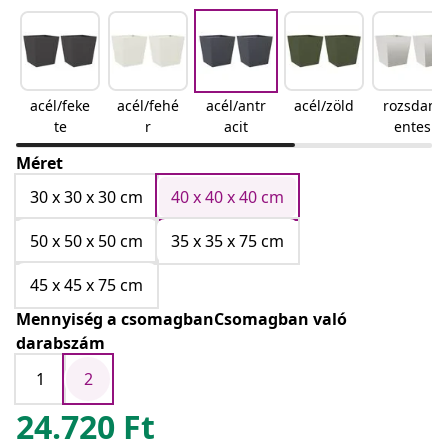
acél/feke
acél/fehé
acél/antr
acél/zöld
rozsdam
te
r
acit
entes
acél/világ
Méret
osszürke
30 x 30 x 30 cm
40 x 40 x 40 cm
50 x 50 x 50 cm
35 x 35 x 75 cm
45 x 45 x 75 cm
Mennyiség a csomagbanCsomagban való
darabszám
1
2
24.720
Ft