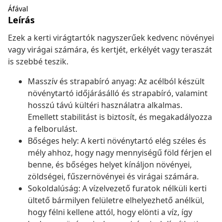
Áfával
Leírás
Ezek a kerti virágtartók nagyszerűek kedvenc növényei
vagy virágai számára, és kertjét, erkélyét vagy teraszát
is szebbé teszik.
Masszív és strapabíró anyag: Az acélból készült
növénytartó időjárásálló és strapabíró, valamint
hosszú távú kültéri használatra alkalmas.
Emellett stabilitást is biztosít, és megakadályozza
a felborulást.
Bőséges hely: A kerti növénytartó elég széles és
mély ahhoz, hogy nagy mennyiségű föld férjen el
benne, és bőséges helyet kínáljon növényei,
zöldségei, fűszernövényei és virágai számára.
Sokoldalúság: A vízelvezető furatok nélküli kerti
ültető bármilyen felületre elhelyezhető anélkül,
hogy félni kellene attól, hogy elönti a víz, így