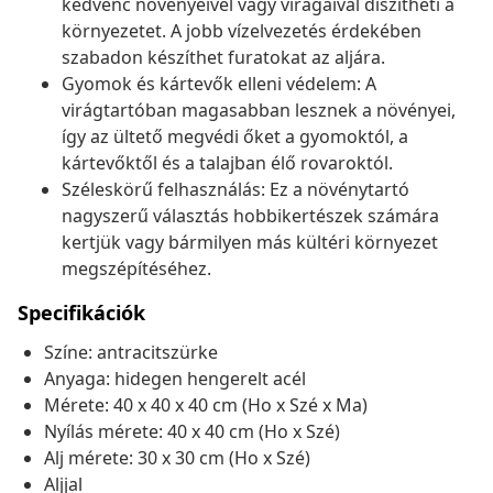
kedvenc növényeivel vagy virágaival díszítheti a
környezetet. A jobb vízelvezetés érdekében
szabadon készíthet furatokat az aljára.
Gyomok és kártevők elleni védelem: A
virágtartóban magasabban lesznek a növényei,
így az ültető megvédi őket a gyomoktól, a
kártevőktől és a talajban élő rovaroktól.
Széleskörű felhasználás: Ez a növénytartó
nagyszerű választás hobbikertészek számára
kertjük vagy bármilyen más kültéri környezet
megszépítéséhez.
Specifikációk
Színe: antracitszürke
Anyaga: hidegen hengerelt acél
Mérete: 40 x 40 x 40 cm (Ho x Szé x Ma)
Nyílás mérete: 40 x 40 cm (Ho x Szé)
Alj mérete: 30 x 30 cm (Ho x Szé)
Aljjal