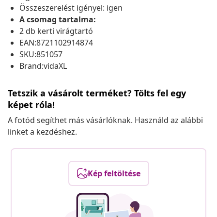
Összeszerelést igényel: igen
A csomag tartalma:
2 db kerti virágtartó
EAN:8721102914874
SKU:851057
Brand:vidaXL
Tetszik a vásárolt terméket? Tölts fel egy
képet róla!
A fotód segíthet más vásárlóknak. Használd az alábbi
linket a kezdéshez.
Kép feltöltése