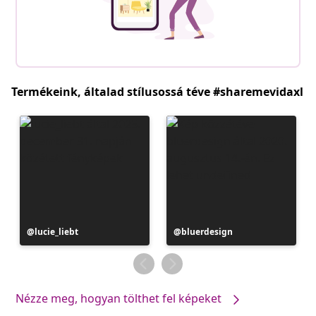
Termékeink, általad stílusossá téve #sharemevidaxl
Bejegyzés
lucie_liebt
Bejegyzés
bluerdesign
közzétevője
közzétevője
Nézze meg, hogyan tölthet fel képeket