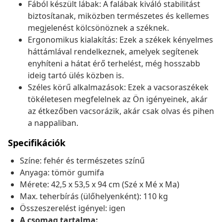
Fából készült lábak: A falábak kiváló stabilitást
biztosítanak, miközben természetes és kellemes
megjelenést kölcsönöznek a széknek.
Ergonomikus kialakítás: Ezek a székek kényelmes
háttámlával rendelkeznek, amelyek segítenek
enyhíteni a hátat érő terhelést, még hosszabb
ideig tartó ülés közben is.
Széles körű alkalmazások: Ezek a vacsoraszékek
tökéletesen megfelelnek az Ön igényeinek, akár
az étkezőben vacsorázik, akár csak olvas és pihen
a nappaliban.
Specifikációk
Színe: fehér és természetes színű
Anyaga: tömör gumifa
Mérete: 42,5 x 53,5 x 94 cm (Szé x Mé x Ma)
Max. teherbírás (ülőhelyenként): 110 kg
Összeszerelést igényel: igen
A csomag tartalma: