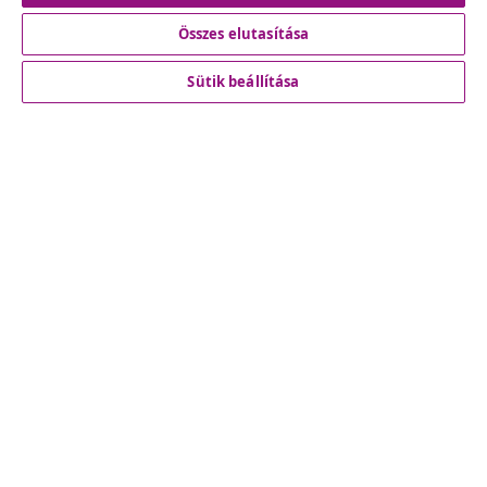
Összes elutasítása
Ügyfélszolgálat
Sütik beállítása
Üzlet
vidaXL
Fedezz fel többet
© 2008-2026 vidaXL A www.vidaxl.hu a vidaXL Marketplace
Europe B.V. Weboldala