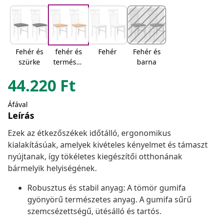
Fehér és
fehér és
Fehér
Fehér és
szürke
természe
barna
tes
44.220
Ft
Áfával
Leírás
Ezek az étkezőszékek időtálló, ergonomikus
kialakításúak, amelyek kivételes kényelmet és támaszt
nyújtanak, így tökéletes kiegészítői otthonának
bármelyik helyiségének.
Robusztus és stabil anyag: A tömör gumifa
gyönyörű természetes anyag. A gumifa sűrű
szemcsézettségű, ütésálló és tartós.