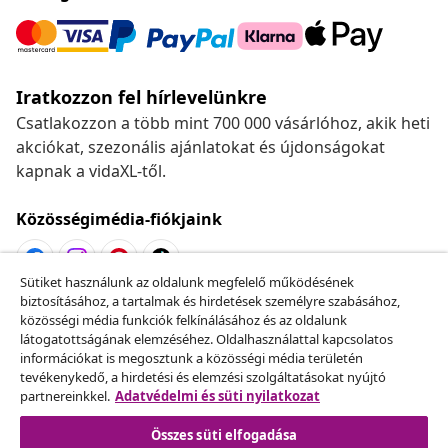
Iratkozzon fel hírlevelünkre
Csatlakozzon a több mint 700 000 vásárlóhoz, akik heti
akciókat, szezonális ajánlatokat és újdonságokat
kapnak a vidaXL-től.
Közösségimédia-fiókjaink
Sütiket használunk az oldalunk megfelelő működésének
biztosításához, a tartalmak és hirdetések személyre szabásához,
Szerződéstől való elállás
közösségi média funkciók felkínálásához és az oldalunk
Küldj be egy rendelés lemondására vonatkozó
látogatottságának elemzéséhez. Oldalhasználattal kapcsolatos
információkat is megosztunk a közösségi média területén
kérelmet.
tevékenykedő, a hirdetési és elemzési szolgáltatásokat nyújtó
partnereinkkel.
Adatvédelmi és süti nyilatkozat
Szerződéstől való elállás
Összes süti elfogadása