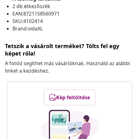
2 db étkezőszék
EAN:8721158560971
SKU:4102414
Brand:vidaXL
Tetszik a vásárolt terméket? Tölts fel egy
képet róla!
A fotód segíthet más vásárlóknak. Használd az alábbi
linket a kezdéshez.
Kép feltöltése