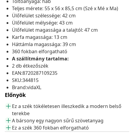
Töltőanyaga: hab
Teljes mérete: 55 x 56 x 85,5 cm (Szé x Mé x Ma)
Ülőfelület szélessége: 42 cm
Ülőfelület mélysége: 43 cm
Ülőfelület magassága a talajtól: 47 cm
Karfa magassága: 13 cm
Háttámla magassága: 39 cm
360 fokban elforgatható
A szállítmány tartalma:
2 db étkezőszék
EAN:8720287109235
SKU:344815
Brand:vidaXL
Előnyök
Ez a szék tökéletesen illeszkedik a modern belső
terekbe
A bársony egy nagyon sűrű szövetanyag
Ez a szék 360 fokban elforgatható