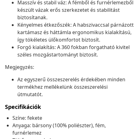
Masszív és stabil váz: A fémből és furnérlemezből
készült vázak erős szerkezetet és stabilitást
biztosítanak.
Kényelmes étkezőszék: A habszivaccsal párnázott
kartámasz és háttámla ergonomikus kialakítású,
így tökéletes ülőkomfortot biztosít.
Forgó kialakítás: A 360 fokban forgatható kivitel
széles mozgástartományt biztosít.
Megjegyzés:
Az egyszerű összeszerelés érdekében minden
termékhez mellékelünk összeszerelési
útmutatót.
Specifikációk
Színe: fekete
Anyaga: bársony (100% poliészter), fém,
furnérlemez