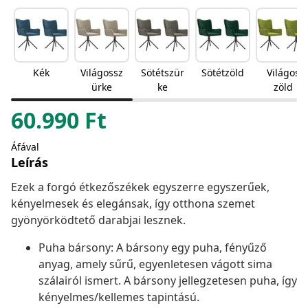
Kék
Világossz
Sötétszür
Sötétzöld
Világos
ürke
ke
zöld
60.990
Ft
Áfával
Leírás
Ezek a forgó étkezőszékek egyszerre egyszerűek,
kényelmesek és elegánsak, így otthona szemet
gyönyörködtető darabjai lesznek.
Puha bársony: A bársony egy puha, fényűző
anyag, amely sűrű, egyenletesen vágott sima
szálairól ismert. A bársony jellegzetesen puha, így
kényelmes/kellemes tapintású.