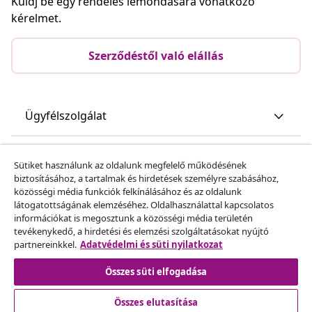
Küldj be egy rendelés lemondására vonatkozó
kérelmet.
Szerződéstől való elállás
Ügyfélszolgálat
Üzlet
Sütiket használunk az oldalunk megfelelő működésének
biztosításához, a tartalmak és hirdetések személyre szabásához,
közösségi média funkciók felkínálásához és az oldalunk
vidaXL
látogatottságának elemzéséhez. Oldalhasználattal kapcsolatos
információkat is megosztunk a közösségi média területén
tevékenykedő, a hirdetési és elemzési szolgáltatásokat nyújtó
Fedezz fel többet
partnereinkkel.
Adatvédelmi és süti nyilatkozat
Összes süti elfogadása
Összes elutasítása