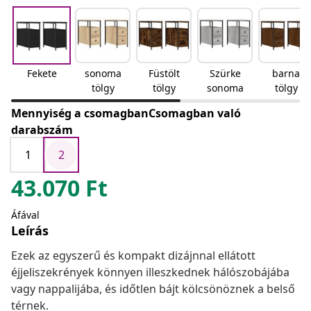
Fekete
sonoma
Füstölt
Szürke
barna
tölgy
tölgy
sonoma
tölgy
Mennyiség a csomagbanCsomagban való
darabszám
1
2
43.070
Ft
Áfával
Leírás
Ezek az egyszerű és kompakt dizájnnal ellátott
éjjeliszekrények könnyen illeszkednek hálószobájába
vagy nappalijába, és időtlen bájt kölcsönöznek a belső
térnek.