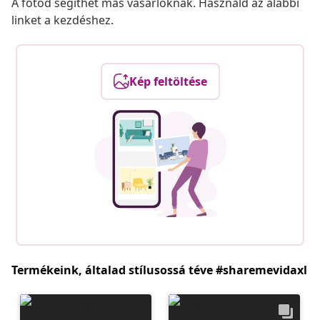
A fotód segíthet más vásárlóknak. Használd az alábbi
linket a kezdéshez.
Kép feltöltése
Termékeink, általad stílusossá téve #sharemevidaxl