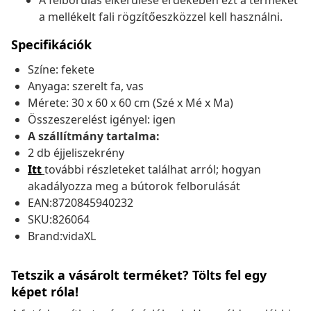
A felborulás elkerülése érdekében ezt a terméket
a mellékelt fali rögzítőeszközzel kell használni.
Specifikációk
Színe: fekete
Anyaga: szerelt fa, vas
Mérete: 30 x 60 x 60 cm (Szé x Mé x Ma)
Összeszerelést igényel: igen
A szállítmány tartalma:
2 db éjjeliszekrény
Itt
további részleteket találhat arról; hogyan
akadályozza meg a bútorok felborulását
EAN:8720845940232
SKU:826064
Brand:vidaXL
Tetszik a vásárolt terméket? Tölts fel egy
képet róla!