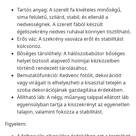
Tartós anyag: A szerelt fa kivételes minőségű,
sima felületű, szilárd, stabil, és ellenáll a
nedvességnek. A szerelt fából készült
éjjeliszekrény nedves ruhával könnyen tisztítható.
Erős váz: A szekrény vasváza erőt és stabilitást
kölcsönöz.
Bőséges tárolóhely: A hálószobabútor bőséges
helyet biztosít alapvető holmijai kézközelben
történő rendezett tárolásához.
Bemutatófunkció: Kedvenc fotóit, dekorációit
vagy virágait is elhelyezheti a kisasztal tetején a
szoba dekorációjának gazdagítása érdekében.
Állítható láb: A négy, műanyag talppal ellátott láb
egyensúlyban tartja a kisszekrényt az egyenetlen
talajon, valamint fokozza a stabilitást.
Figyelem: