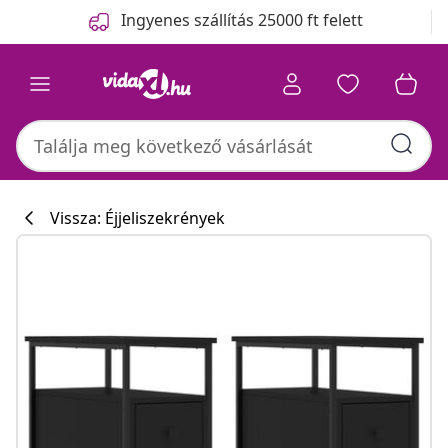
Előző
Következő
Ingyenes szállítás 25000 ft felett
Vissza: Éjjeliszekrények