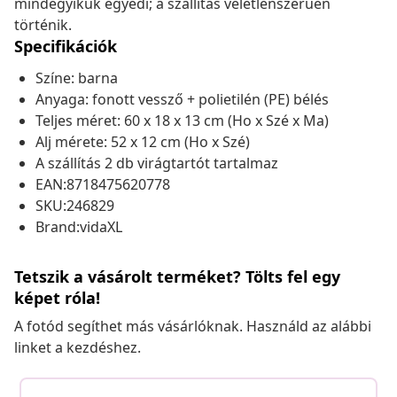
mindegyikük egyedi; a szállítás véletlenszerűen
történik.
Specifikációk
Színe: barna
Anyaga: fonott vessző + polietilén (PE) bélés
Teljes méret: 60 x 18 x 13 cm (Ho x Szé x Ma)
Alj mérete: 52 x 12 cm (Ho x Szé)
A szállítás 2 db virágtartót tartalmaz
EAN:8718475620778
SKU:246829
Brand:vidaXL
Tetszik a vásárolt terméket? Tölts fel egy
képet róla!
A fotód segíthet más vásárlóknak. Használd az alábbi
linket a kezdéshez.