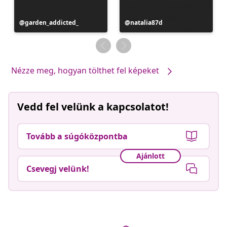
Bejegyzés
garden_addicted_
Bejegyzés
natalia87d
közzétevője
közzétevője
Nézze meg, hogyan tölthet fel képeket
Vedd fel velünk a kapcsolatot!
Tovább a súgóközpontba
Ajánlott
Csevegj velünk!