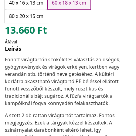
40 x 16 x 13 cm
60 x 18 x 13 cm
80 x 20 x 15 cm
13.660
Ft
Áfával
Leírás
Fonott virágtartónk tökéletes választás zöldségek,
gyógynövények és virágok erkélyen, kertben vagy
verandán stb. történő nevelgetéséhez. A kültéri
korlátra akasztható virágtartó PE béléssel ellátott
fonott vesszőből készült, mely rusztikus és
tradicionális bájt sugároz. A fűzfa virágtartók a
kampóiknál fogva könnyedén felakaszthatók.
A szett 2 db rattan virágtartót tartalmaz. Fontos
megjegyzés: Ezek a tárgyak kézzel készültek. A
színárnyalat darabonként eltérő lehet, így