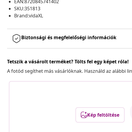
EAN:8720845741402
SKU:351813
Brand:vidaXL
Biztonsági és megfelelőségi információk
Tetszik a vásárolt terméket? Tölts fel egy képet róla!
A fotód segíthet más vásárlóknak. Használd az alábbi li
Kép feltöltése