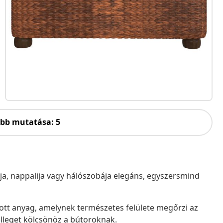
öbb mutatása: 5
ja, nappalija vagy hálószobája elegáns, egyszersmind
ott anyag, amelynek természetes felülete megőrzi az
elleget kölcsönöz a bútoroknak.