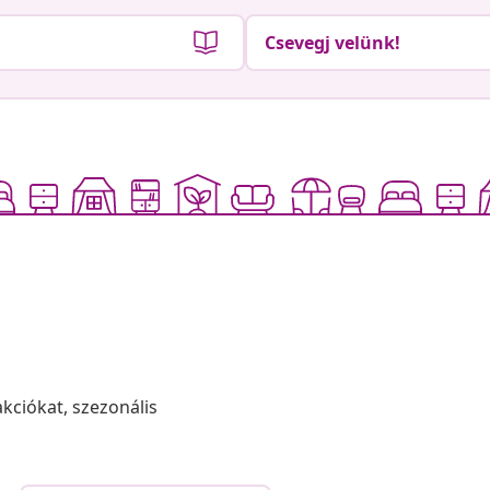
Csevegj velünk!
akciókat, szezonális