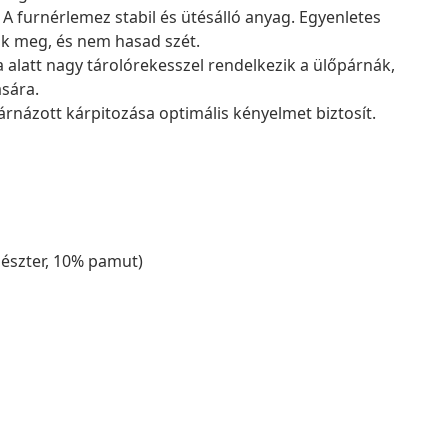
 A furnérlemez stabil és ütésálló anyag. Egyenletes
ik meg, és nem hasad szét.
 alatt nagy tárolórekesszel rendelkezik a ülőpárnák,
ására.
rnázott kárpitozása optimális kényelmet biztosít.
észter, 10% pamut)