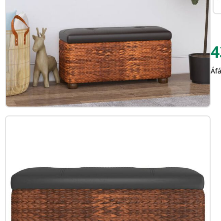
4
Áfá