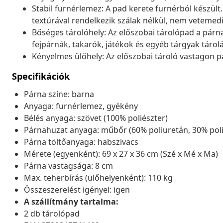
Stabil furnérlemez: A pad kerete furnérból készült.
textúrával rendelkezik szálak nélkül, nem vetemed
Bőséges tárolóhely: Az előszobai tárolópad a párna
fejpárnák, takarók, játékok és egyéb tárgyak tárol
Kényelmes ülőhely: Az előszobai tároló vastagon pá
Specifikációk
Párna színe: barna
Anyaga: furnérlemez, gyékény
Bélés anyaga: szövet (100% poliészter)
Párnahuzat anyaga: műbőr (60% poliuretán, 30% poli
Párna töltőanyaga: habszivacs
Mérete (egyenként): 69 x 27 x 36 cm (Szé x Mé x Ma)
Párna vastagsága: 8 cm
Max. teherbírás (ülőhelyenként): 110 kg
Összeszerelést igényel: igen
A szállítmány tartalma:
2 db tárolópad