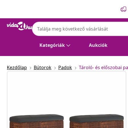
Előző
Következő
Kategóriák
Aukciók
Kezdőlap
Bútorok
Padok
Tároló- és előszobai p