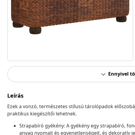
Ennyivel t
Leírás
Ezek a vonzó, természetes stílusú tárolópadok előszobá
praktikus kiegészítői lehetnek.
Strapabíró gyékény: A gyékény egy strapabíró, fon
anyag nyomait és egyenetlenségeit, és dekoratív j