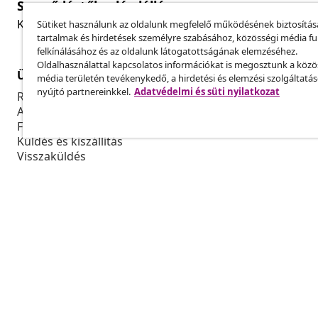
Szerződéstől való elállás
Küldj be egy rendelés lemondására vonatkozó kérelmet
Sütiket használunk az oldalunk megfelelő működésének biztosítás
tartalmak és hirdetések személyre szabásához, közösségi média f
felkínálásához és az oldalunk látogatottságának elemzéséhez.
Oldalhasználattal kapcsolatos információkat is megosztunk a közö
Ügyfélszolgálat
Üzlet
média területén tevékenykedő, a hirdetési és elemzési szolgáltatá
nyújtó partnereinkkel.
Adatvédelmi és süti nyilatkozat
Rendelés nyomon követése
Partnerprog
A fiókom
Gyártás a vi
Fizetés
Marketing-e
Küldés és kiszállítás
Visszaküldés
Termék információ
Rendelés