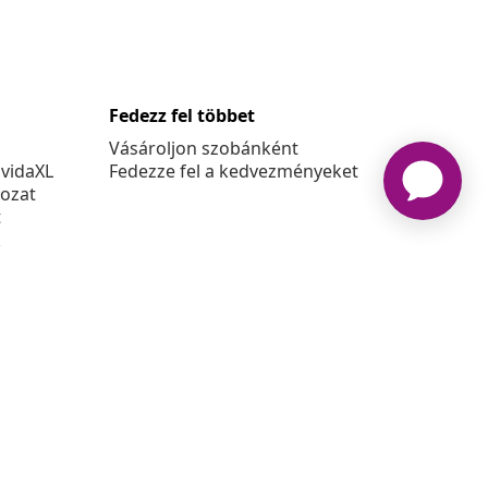
Fedezz fel többet
Vásároljon szobánként
 vidaXL
Fedezze fel a kedvezményeket
kozat
t
k
at