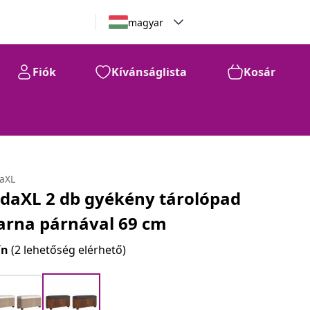
magyar
Fiók
Kívánságlista
Kosár
daXL
idaXL 2 db gyékény tárolópad
arna párnával 69 cm
ín
(2 lehetőség elérhető)