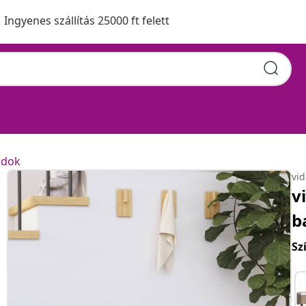
Ingyenes szállítás 25000 ft felett
adok
vi
v
b
Sz