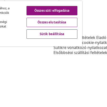
Szerződéstől való elállás
.
ához, a
Összes süti elfogadása
unkciók
sségi
Összes elutasítása
vidaXL
sokat
ram
A vidaXL-ről
Sütik beállítása
daXL-nek
Felhasználási feltételek Eladó
gyüttműködések
Adatvédelmi és cookie-nyilat
Sütikre vonatkozó nyilatkoza
Elsőbbségi szállítási feltétele
Sütik beállítása
Dolgozzon a vidaXL-nél
Biztonsági
EU felelős személy
Politikával EPR
Akadálymentesítési nyilatkoz