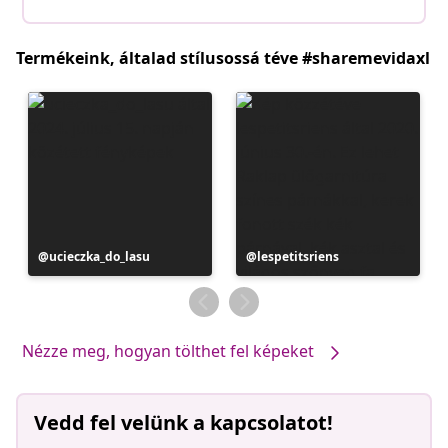
Termékeink, általad stílusossá téve #sharemevidaxl
Bejegyzés
ucieczka_do_lasu
Bejegyzés
lespetitsriens
közzétevője
közzétevője
Nézze meg, hogyan tölthet fel képeket
Vedd fel velünk a kapcsolatot!