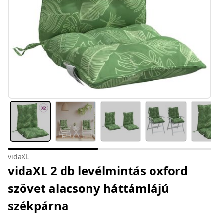
vidaXL
vidaXL 2 db levélmintás oxford
szövet alacsony háttámlájú
székpárna