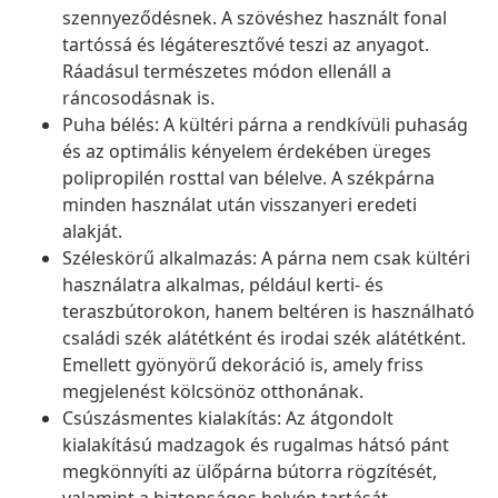
szennyeződésnek. A szövéshez használt fonal
tartóssá és légáteresztővé teszi az anyagot.
Ráadásul természetes módon ellenáll a
ráncosodásnak is.
Puha bélés: A kültéri párna a rendkívüli puhaság
és az optimális kényelem érdekében üreges
polipropilén rosttal van bélelve. A székpárna
minden használat után visszanyeri eredeti
alakját.
Széleskörű alkalmazás: A párna nem csak kültéri
használatra alkalmas, például kerti- és
teraszbútorokon, hanem beltéren is használható
családi szék alátétként és irodai szék alátétként.
Emellett gyönyörű dekoráció is, amely friss
megjelenést kölcsönöz otthonának.
Csúszásmentes kialakítás: Az átgondolt
kialakítású madzagok és rugalmas hátsó pánt
megkönnyíti az ülőpárna bútorra rögzítését,