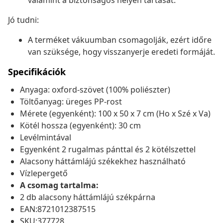
valamint a biztonságos helyén tartását.
Jó tudni:
A terméket vákuumban csomagolják, ezért időre
van szüksége, hogy visszanyerje eredeti formáját.
Specifikációk
Anyaga: oxford-szövet (100% poliészter)
Töltőanyag: üreges PP-rost
Mérete (egyenként): 100 x 50 x 7 cm (Ho x Szé x Va)
Kötél hossza (egyenként): 30 cm
Levélmintával
Egyenként 2 rugalmas pánttal és 2 kötélszettel
Alacsony háttámlájú székekhez használható
Vízlepergető
A csomag tartalma:
2 db alacsony háttámlájú székpárna
EAN:8721012387515
SKU:377728