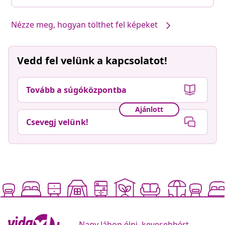
Nézze meg, hogyan tölthet fel képeket
Vedd fel velünk a kapcsolatot!
Tovább a súgóközpontba
Ajánlott
Csevegj velünk!
Nagy lábon élni, kevesebbért