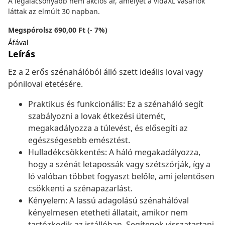
A legalacsonyabb nem akciós ár, amelyet a vidaXL vásárlók
láttak az elmúlt 30 napban.
Megspórolsz 690,00 Ft (- 7%)
Áfával
Leírás
Ez a 2 erős szénahálóból álló szett ideális lovai vagy
pónilovai etetésére.
Praktikus és funkcionális: Ez a szénaháló segít
szabályozni a lovak étkezési ütemét,
megakadályozza a túlevést, és elősegíti az
egészségesebb emésztést.
Hulladékcsökkentés: A háló megakadályozza,
hogy a szénát letapossák vagy szétszórják, így a
ló valóban többet fogyaszt belőle, ami jelentősen
csökkenti a szénapazarlást.
Kényelem: A lassú adagolású szénahálóval
kényelmesen etetheti állatait, amikor nem
tartózkodik az istállóban. Segítenek visszatartani