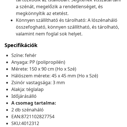
a szénát, megelőzik a rendetlenséget, és
megkönnyítik az etetést.
Könnyen szállítható és tárolható: A lószénaháló
összefogható, könnyen szállítható, és tárolható,
valamint nem foglal sok helyet.
Specifikációk
Színe: fehér
Anyaga: PP (polipropilén)
Mérete: 150 x 90 cm (Ho x Szé)
Hálószem mérete: 45 x 45 mm (Ho x Szé)
Zsinór vastagsága: 3 mm
Alakja: téglalap
Időjárásálló
A csomag tartalma:
2 db szénaháló
EAN:8721102827754
SKU:4012312