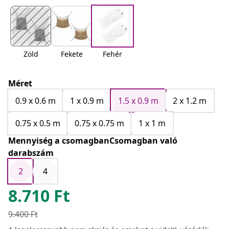
Zöld
Fekete
Fehér
Méret
0.9 x 0.6 m
1 x 0.9 m
1.5 x 0.9 m
2 x 1.2 m
0.75 x 0.5 m
0.75 x 0.75 m
1 x 1 m
Mennyiség a csomagbanCsomagban való
darabszám
2
4
8.710
Ft
9.400
Ft