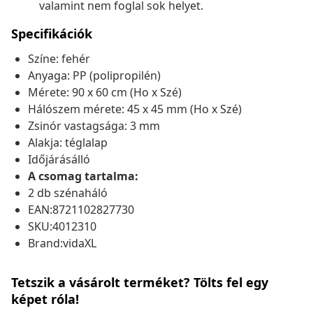
valamint nem foglal sok helyet.
Specifikációk
Színe: fehér
Anyaga: PP (polipropilén)
Mérete: 90 x 60 cm (Ho x Szé)
Hálószem mérete: 45 x 45 mm (Ho x Szé)
Zsinór vastagsága: 3 mm
Alakja: téglalap
Időjárásálló
A csomag tartalma:
2 db szénaháló
EAN:8721102827730
SKU:4012310
Brand:vidaXL
Tetszik a vásárolt terméket? Tölts fel egy
képet róla!