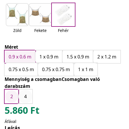
Zöld
Fekete
Fehér
Méret
0.9 x 0.6 m
1 x 0.9 m
1.5 x 0.9 m
2 x 1.2 m
0.75 x 0.5 m
0.75 x 0.75 m
1 x 1 m
Mennyiség a csomagbanCsomagban való
darabszám
2
4
5.860
Ft
Áfával
Leírás