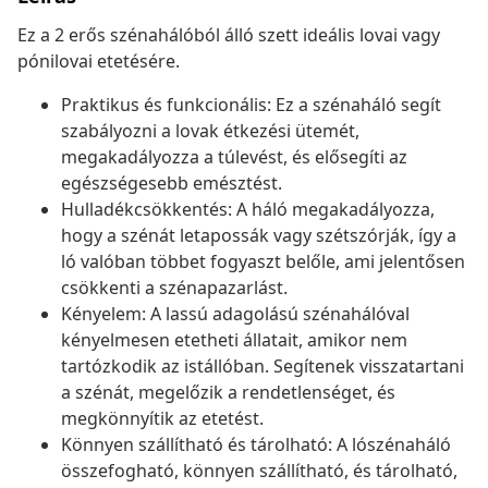
Ez a 2 erős szénahálóból álló szett ideális lovai vagy
pónilovai etetésére.
Praktikus és funkcionális: Ez a szénaháló segít
szabályozni a lovak étkezési ütemét,
megakadályozza a túlevést, és elősegíti az
egészségesebb emésztést.
Hulladékcsökkentés: A háló megakadályozza,
hogy a szénát letapossák vagy szétszórják, így a
ló valóban többet fogyaszt belőle, ami jelentősen
csökkenti a szénapazarlást.
Kényelem: A lassú adagolású szénahálóval
kényelmesen etetheti állatait, amikor nem
tartózkodik az istállóban. Segítenek visszatartani
a szénát, megelőzik a rendetlenséget, és
megkönnyítik az etetést.
Könnyen szállítható és tárolható: A lószénaháló
összefogható, könnyen szállítható, és tárolható,