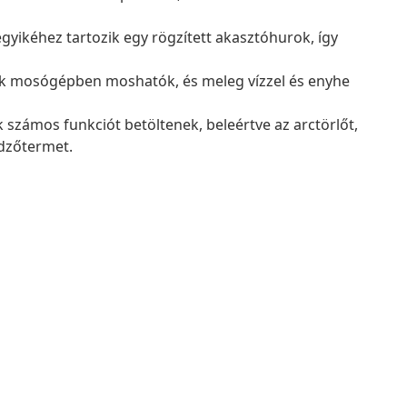
yikéhez tartozik egy rögzített akasztóhurok, így
 mosógépben moshatók, és meleg vízzel és enyhe
 számos funkciót betöltenek, beleértve az arctörlőt,
edzőtermet.