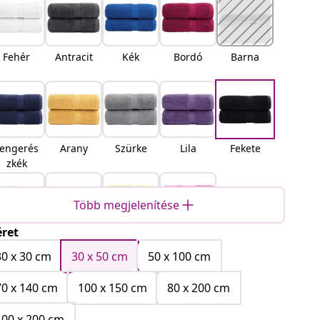
Fehér
Antracit
Kék
Bordó
Barna
engerés
Arany
Szürke
Lila
Fekete
zkék
Több megjelenítése
ret
Türkiz
Krém
Alma
Rózsaszí
zöld
n
30 x 30 cm
30 x 50 cm
50 x 100 cm
70 x 140 cm
100 x 150 cm
80 x 200 cm
100 x 200 cm