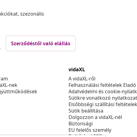
akciókat, szezonális
Szerződéstől való elállás
.
vidaXL
ram
A vidaXL-ről
daXL-nek
Felhasználási feltételek Eladó
gyüttműködések
Adatvédelmi és cookie-nyilat
Sütikre vonatkozó nyilatkoza
Elsőbbségi szállítási feltétele
Sütik beállítása
Dolgozzon a vidaXL-nél
Biztonsági
EU felelős személy
Politikával EPR