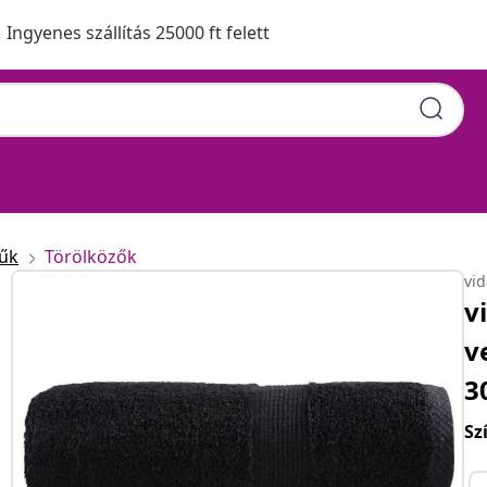
Ingyenes szállítás 25000 ft felett
űk
Törölközők
vi
v
v
3
Sz