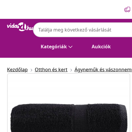
Előző
Következő
Kategóriák
Aukciók
Kezdőlap
Otthon és kert
Ágyneműk és vászonnem