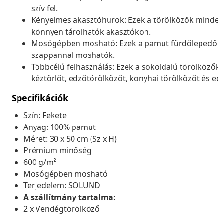
szív fel.
Kényelmes akasztóhurok: Ezek a törölközők mindeg
könnyen tárolhatók akasztókon.
Mosógépben mosható: Ezek a pamut fürdőlepedők
szappannal moshatók.
Többcélú felhasználás: Ezek a sokoldalú törölközők
kéztörlőt, edzőtörölközőt, konyhai törölközőt és 
Specifikációk
Szín: Fekete
Anyag: 100% pamut
Méret: 30 x 50 cm (Sz x H)
Prémium minőség
600 g/m²
Mosógépben mosható
Terjedelem: SOLUND
A szállítmány tartalma:
2 x Vendégtörölköző