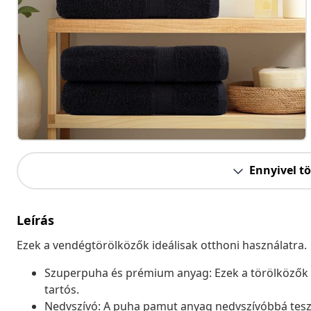
Ennyivel t
Leírás
Ezek a vendégtörölközők ideálisak otthoni használatra.
Szuperpuha és prémium anyag: Ezek a törölközők
tartós.
Nedvszívó: A puha pamut anyag nedvszívóbbá teszi 