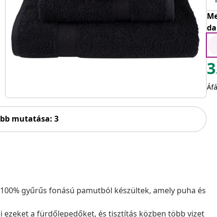
Me
da
3
Áfá
öbb mutatása: 3
 100% gyűrűs fonású pamutból készültek, amely puha és
ezeket a fürdőlepedőket, és tisztítás közben több vizet