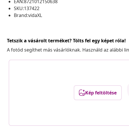
EAN:8721012150638
SKU:137422
Brand:vidaXL
Tetszik a vásárolt terméket? Tölts fel egy képet róla!
A fotód segíthet más vásárlóknak. Használd az alábbi li
Kép feltöltése