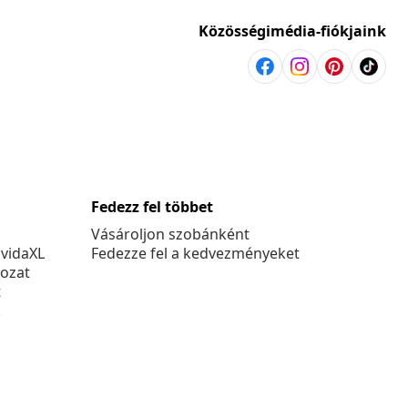
Közösségimédia-fiókjaink
Fedezz fel többet
Vásároljon szobánként
 vidaXL
Fedezze fel a kedvezményeket
kozat
t
k