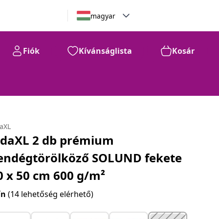
magyar
Fiók
Kívánságlista
Kosár
daXL
idaXL 2 db prémium
endégtörölköző SOLUND fekete
0 x 50 cm 600 g/m²
ín
(14 lehetőség elérhető)