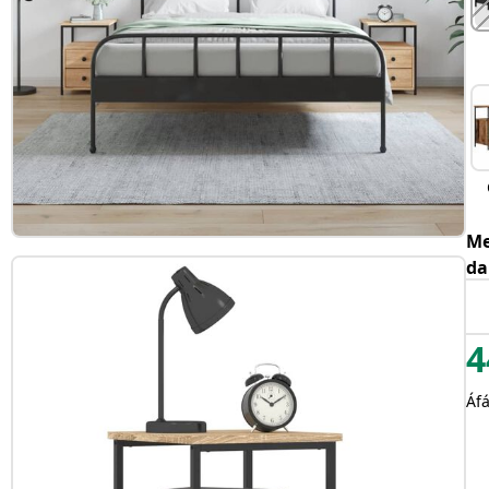
Me
da
4
Áfá