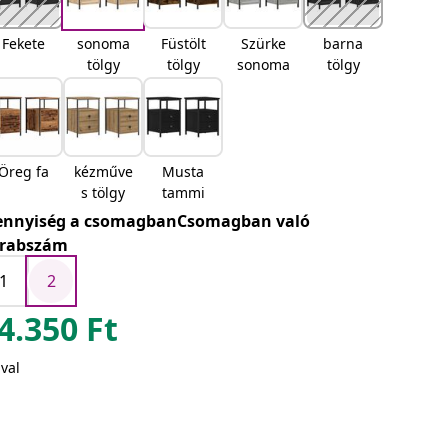
Fekete
sonoma
Füstölt
Szürke
barna
tölgy
tölgy
sonoma
tölgy
Öreg fa
kézműve
Musta
s tölgy
tammi
nnyiség a csomagbanCsomagban való
rabszám
1
2
4.350
Ft
val