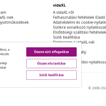
vidaXL
ram
A vidaXL-ről
daXL-nek
Felhasználási feltételek Eladó
gyüttműködések
Adatvédelmi és cookie-nyilat
Sütikre vonatkozó nyilatkoza
Elsőbbségi szállítási feltétele
Sütik beállítása
Dolgozzon a vidaXL-nél
Biztonsági
ához, a
EU felelős személy
Összes süti elfogadása
unkciók
Politikával EPR
Akadálymentesítési nyilatkoz
sségi
Összes elutasítása
sokat
Sütik beállítása
© 2008-202