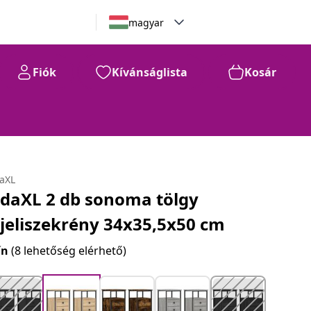
magyar
Fiók
Kívánságlista
Kosár
daXL
idaXL 2 db sonoma tölgy
jjeliszekrény 34x35,5x50 cm
ín
(8 lehetőség elérhető)