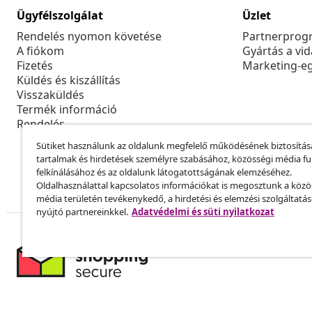
Ügyfélszolgálat
Üzlet
Rendelés nyomon követése
Partnerprog
A fiókom
Gyártás a vi
Fizetés
Marketing-e
Küldés és kiszállítás
Visszaküldés
Termék információ
Rendelés
Sütiket használunk az oldalunk megfelelő működésének biztosítás
tartalmak és hirdetések személyre szabásához, közösségi média f
felkínálásához és az oldalunk látogatottságának elemzéséhez.
Oldalhasználattal kapcsolatos információkat is megosztunk a közö
média területén tevékenykedő, a hirdetési és elemzési szolgáltatá
nyújtó partnereinkkel.
Adatvédelmi és süti nyilatkozat