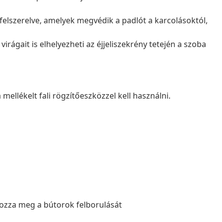
n felszerelve, amelyek megvédik a padlót a karcolásoktól,
irágait is elhelyezheti az éjjeliszekrény tetején a szoba
mellékelt fali rögzítőeszközzel kell használni.
lyozza meg a bútorok felborulását