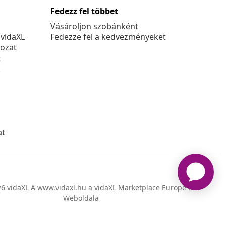
Fedezz fel többet
Vásároljon szobánként
 vidaXL
Fedezze fel a kedvezményeket
kozat
t
k
at
6 vidaXL A www.vidaxl.hu a vidaXL Marketplace Europe B.V.
Weboldala