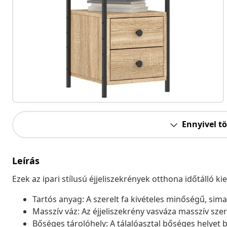
Ennyivel t
Leírás
Ezek az ipari stílusú éjjeliszekrények otthona időtálló kie
Tartós anyag: A szerelt fa kivételes minőségű, sima f
Masszív váz: Az éjjeliszekrény vasváza masszív szerk
Bőséges tárolóhely: A tálalóasztal bőséges helyet 