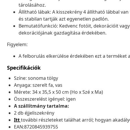
tárolásához.
Állítható lábak: A kisszekrény 4 állítható lábbal va
és stabilan tartják azt egyenetlen padlón.
Bemutatófunkció: Kedvenc fotóit, dekorációit vagy v
dekorációjának gazdagítása érdekében.
Figyelem:
A felborulás elkerülése érdekében ezt a terméket a 
Specifikációk
Színe: sonoma tölgy
Anyaga: szerelt fa, vas
Mérete: 34 x 35,5 x 50 cm (Ho x Szé x Ma)
Összeszerelést igényel: igen
A szállítmány tartalma:
2 db éjjeliszekrény
Itt
további részleteket találhat arról; hogyan akadá
EAN:8720845939755