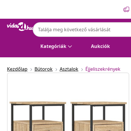
Előző
Következő
Kategóriák
Aukciók
Kezdőlap
Bútorok
Asztalok
Éjjeliszekrények