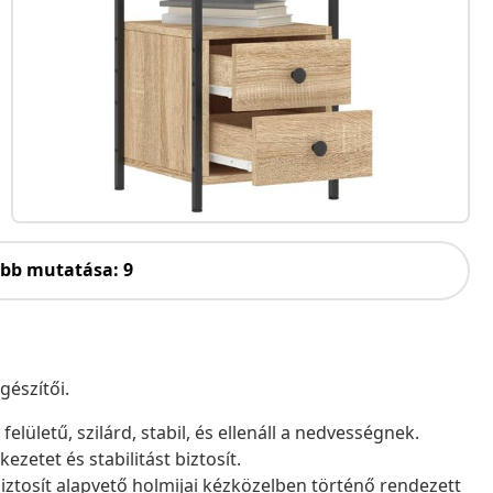
öbb mutatása: 9
gészítői.
elületű, szilárd, stabil, és ellenáll a nedvességnek.
ezetet és stabilitást biztosít.
biztosít alapvető holmijai kézközelben történő rendezett