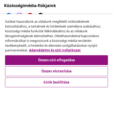
Közösségimédia-fiókjaink
Sütiket használunk az oldalunk megfelelő működésének
biztosításához, a tartalmak és hirdetések személyre szabásához,
Szerződéstől való elállás
közösségi média funkciók felkínálásához és az oldalunk
Küldj be egy rendelés lemondására vonatkozó
látogatottságának elemzéséhez. Oldalhasználattal kapcsolatos
információkat is megosztunk a közösségi média területén
kérelmet.
tevékenykedő, a hirdetési és elemzési szolgáltatásokat nyújtó
partnereinkkel.
Adatvédelmi és süti nyilatkozat
Szerződéstől való elállás
Összes süti elfogadása
Összes elutasítása
Ügyfélszolgálat
Sütik beállítása
Üzlet
vidaXL