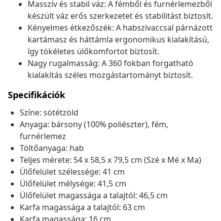
Masszív és stabil váz: A fémből és furnérlemezből
készült váz erős szerkezetet és stabilitást biztosít.
Kényelmes étkezőszék: A habszivaccsal párnázott
kartámasz és háttámla ergonomikus kialakítású,
így tökéletes ülőkomfortot biztosít.
Nagy rugalmasság: A 360 fokban forgatható
kialakítás széles mozgástartományt biztosít.
Specifikációk
Színe: sötétzöld
Anyaga: bársony (100% poliészter), fém,
furnérlemez
Töltőanyaga: hab
Teljes mérete: 54 x 58,5 x 79,5 cm (Szé x Mé x Ma)
Ülőfelület szélessége: 41 cm
Ülőfelület mélysége: 41,5 cm
Ülőfelület magassága a talajtól: 46,5 cm
Karfa magassága a talajtól: 63 cm
Karfa magassága: 16 cm