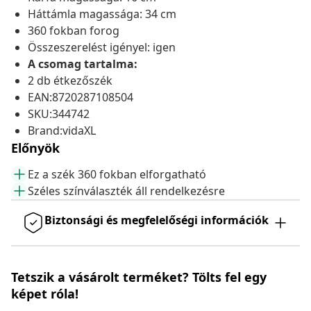
Háttámla magassága: 34 cm
360 fokban forog
Összeszerelést igényel: igen
A csomag tartalma:
2 db étkezőszék
EAN:8720287108504
SKU:344742
Brand:vidaXL
Előnyök
Ez a szék 360 fokban elforgatható
Széles színválaszték áll rendelkezésre
Biztonsági és megfelelőségi információk
Tetszik a vásárolt terméket? Tölts fel egy
képet róla!