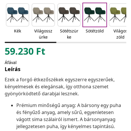
Kék
Világossz
Sötétszür
Sötétzöld
Világos
ürke
ke
zöld
59.230
Ft
Áfával
Leírás
Ezek a forgó étkezőszékek egyszerre egyszerűek,
kényelmesek és elegánsak, így otthona szemet
gyönyörködtető darabjai lesznek.
Prémium minőségű anyag: A bársony egy puha
és fényűző anyag, amely sűrű, egyenletesen
vágott sima szálairól ismert. A bársonyanyag
jellegzetesen puha, így kényelmes tapintású.