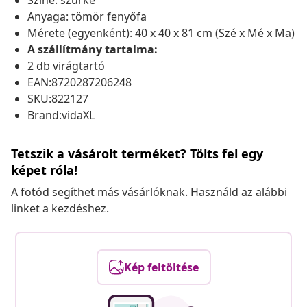
Színe: szürke
Anyaga: tömör fenyőfa
Mérete (egyenként): 40 x 40 x 81 cm (Szé x Mé x Ma)
A szállítmány tartalma:
2 db virágtartó
EAN:8720287206248
SKU:822127
Brand:vidaXL
Tetszik a vásárolt terméket? Tölts fel egy
képet róla!
A fotód segíthet más vásárlóknak. Használd az alábbi
linket a kezdéshez.
Kép feltöltése