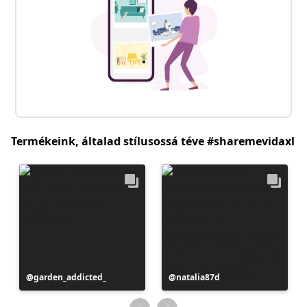
Termékeink, általad stílusossá téve #sharemevidaxl
Bejegyzés
garden_addicted_
Bejegyzés
natalia87d
közzétevője
közzétevője