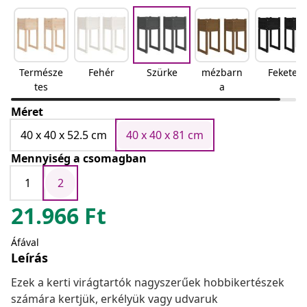
Természe
Fehér
Szürke
mézbarn
Fekete
tes
a
Méret
40 x 40 x 52.5 cm
40 x 40 x 81 cm
Mennyiség a csomagban
1
2
21.966
Ft
Áfával
Leírás
Ezek a kerti virágtartók nagyszerűek hobbikertészek
számára kertjük, erkélyük vagy udvaruk