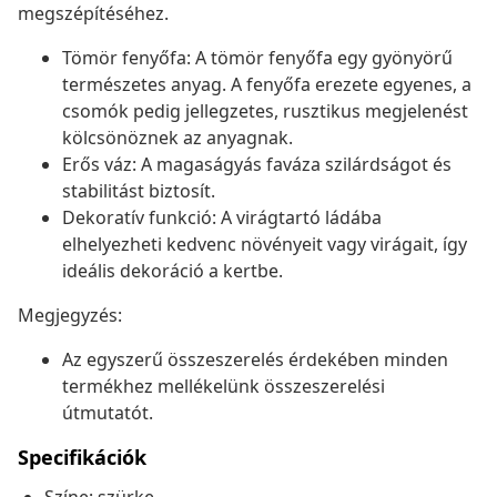
megszépítéséhez.
Tömör fenyőfa: A tömör fenyőfa egy gyönyörű
természetes anyag. A fenyőfa erezete egyenes, a
csomók pedig jellegzetes, rusztikus megjelenést
kölcsönöznek az anyagnak.
Erős váz: A magaságyás faváza szilárdságot és
stabilitást biztosít.
Dekoratív funkció: A virágtartó ládába
elhelyezheti kedvenc növényeit vagy virágait, így
ideális dekoráció a kertbe.
Megjegyzés:
Az egyszerű összeszerelés érdekében minden
termékhez mellékelünk összeszerelési
útmutatót.
Specifikációk